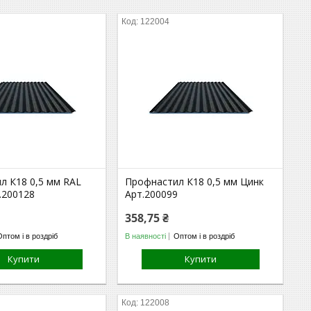
122004
л К18 0,5 мм RAL
Профнастил К18 0,5 мм Цинк
.200128
Арт.200099
358,75 ₴
Оптом і в роздріб
В наявності
Оптом і в роздріб
Купити
Купити
122008