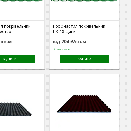
л покрівельний
Профнастил покрівельний
іестер
ПК-18 Цинк
/кв.м
від 204 ₴/кв.м
В наявності
Купити
Купити