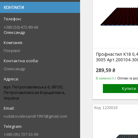
КОНТАКТИ
+380 (50) 472-89-66
Олександр
Покрівлі
Профнастил К18 0,
3005 Арт.200104-30
Олександр
289,59 ₴
В наявності
Оптом і в ро
вул. Петропавлівська 6, 08130,
Купити
Петропавловская Борщаговка,
Україна
1220016
rudakovalexandr1991@gmail.com
+380 (95) 737-33-09