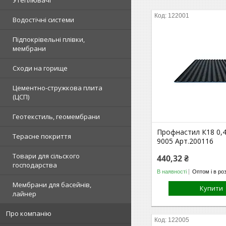
122001
Водостічні системи
Підпокрівельні плівки,
мембрани
Сходи на горище
Цементно-стружкова плита
(ЦСП)
Геотекстиль, геомембрани
Профнастил К18 0,
Терасне покриття
9005 Арт.200116
Товари для сільского
440,32 ₴
господарства
В наявності
Оптом і в ро
Мембрани для басейнів,
Купити
лайнер
Про компанію
122005