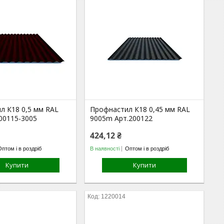
л К18 0,5 мм RAL
Профнастил К18 0,45 мм RAL
00115-3005
9005m Арт.200122
424,12 ₴
Оптом і в роздріб
В наявності
Оптом і в роздріб
Купити
Купити
1220014