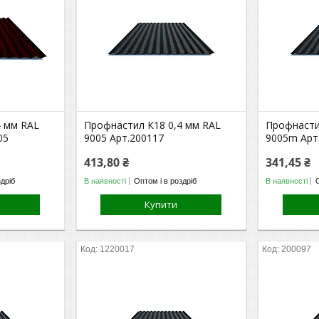
4 мм RAL
Профнастил К18 0,4 мм RAL
Профнасти
05
9005 Арт.200117
9005m Арт
413,80 ₴
341,45 ₴
здріб
В наявності
Оптом і в роздріб
В наявності
Купити
1220017
200097