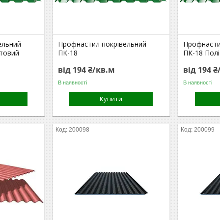
ельний
Профнастил покрівельний
Профнасти
атовий
ПК-18
ПК-18 Пол
від 194 ₴/кв.м
від 194 ₴
В наявності
В наявності
Купити
200098
200099