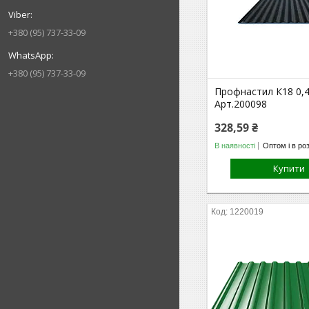
+380 (95) 737-33-09
+380 (95) 737-33-09
Профнастил К18 0,
Арт.200098
328,59 ₴
В наявності
Оптом і в ро
Купити
1220019