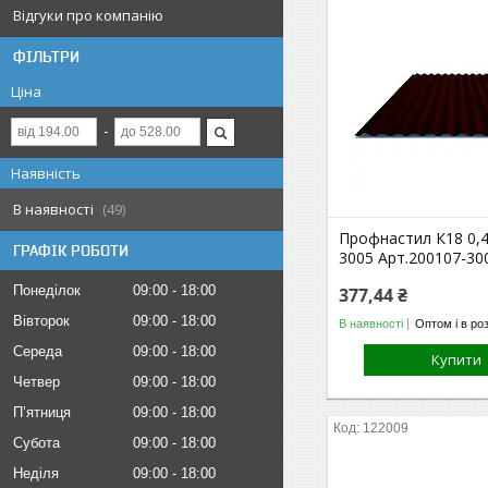
Відгуки про компанію
ФІЛЬТРИ
Ціна
Наявність
В наявності
49
Профнастил К18 0,
ГРАФІК РОБОТИ
3005 Арт.200107-30
Понеділок
09:00
18:00
377,44 ₴
Вівторок
09:00
18:00
В наявності
Оптом і в ро
Середа
09:00
18:00
Купити
Четвер
09:00
18:00
Пʼятниця
09:00
18:00
122009
Субота
09:00
18:00
Неділя
09:00
18:00