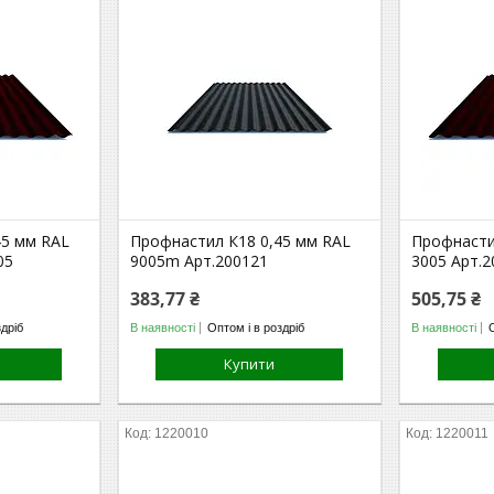
45 мм RAL
Профнастил К18 0,45 мм RAL
Профнасти
05
9005m Арт.200121
3005 Арт.2
383,77 ₴
505,75 ₴
здріб
В наявності
Оптом і в роздріб
В наявності
Купити
1220010
1220011