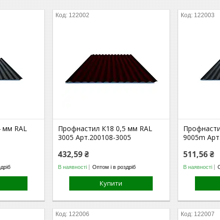
122002
122003
4 мм RAL
Профнастил К18 0,5 мм RAL
Профнасти
3005 Арт.200108-3005
9005m Арт
432,59 ₴
511,56 ₴
здріб
В наявності
Оптом і в роздріб
В наявності
Купити
122006
122007