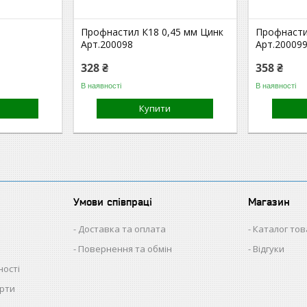
Профнастил К18 0,45 мм Цинк
Профнасти
Арт.200098
Арт.20009
328 ₴
358 ₴
В наявності
В наявності
Купити
Умови співпраці
Магазин
Доставка та оплата
Каталог тов
Повернення та обмін
Відгуки
ності
ерти