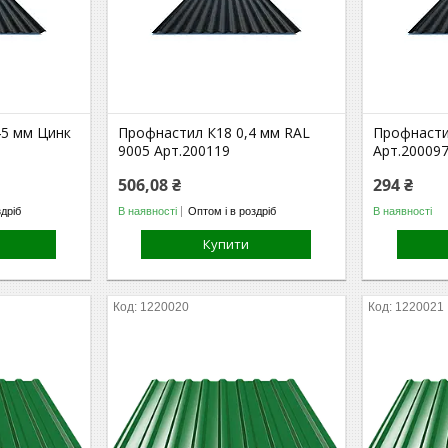
45 мм Цинк
Профнастил К18 0,4 мм RAL
Профнасти
9005 Арт.200119
Арт.20009
506,08 ₴
294 ₴
здріб
В наявності
Оптом і в роздріб
В наявності
Купити
1220020
1220021