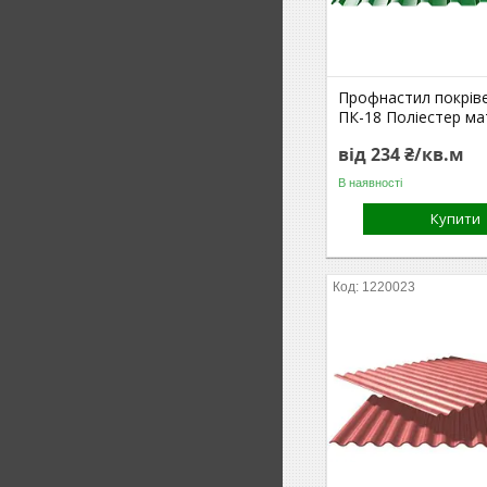
Профнастил покрів
ПК-18 Поліестер м
від 234 ₴/кв.м
В наявності
Купити
1220023