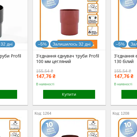
32 дні
–5%
Залишилось 32 дні
–5%
За
руби Profil
З'єднання єднувач труби Profil
З'єднання 
100 мм цегляний
130 білий
155,54 ₴
155,54 ₴
147,76 ₴
147,76 ₴
В наявності
В наявності
Купити
1264
1208