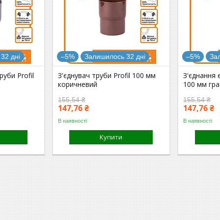
32 дні
–5%
Залишилось 32 дні
–5%
За
руби Profil
З'єднувач труби Profil 100 мм
З'єднання 
коричневий
100 мм гр
155,54 ₴
155,54 ₴
147,76 ₴
147,76 ₴
В наявності
В наявності
Купити