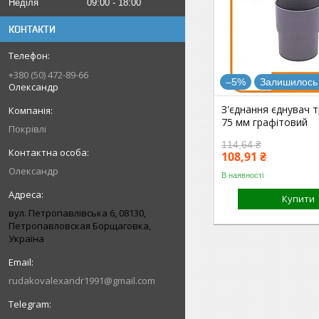
Неділя
09:00
18:00
КОНТАКТИ
+380 (50) 472-89-66
–5%
Залишилось 
Олександр
З'єднання єднувач т
75 мм графітовий
Покрівлі
114,64 ₴
108,91 ₴
Олександр
В наявності
Купити
вул. Петропавлівська 6, 08130,
Петропавловская Борщаговка,
Україна
rudakovalexandr1991@gmail.com