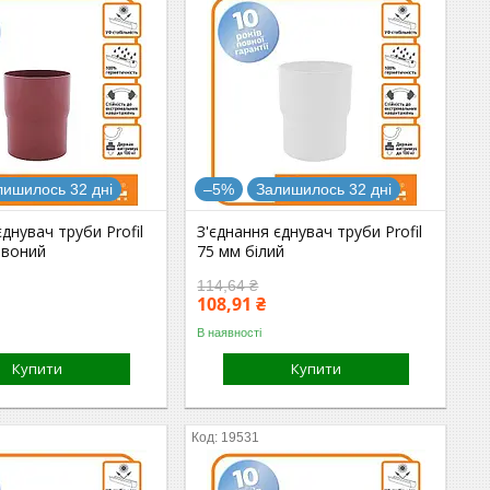
лишилось 32 дні
–5%
Залишилось 32 дні
єднувач труби Profil
З'єднання єднувач труби Profil
рвоний
75 мм білий
114,64 ₴
108,91 ₴
В наявності
Купити
Купити
19531