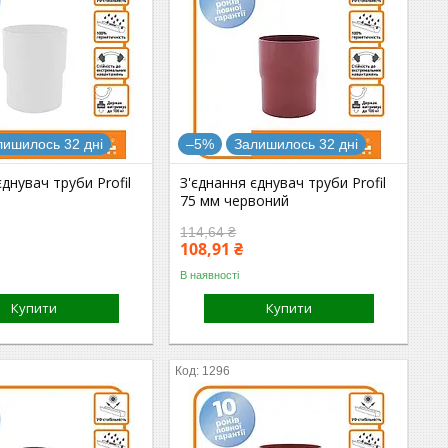
лишилось 32 дні
–5%
Залишилось 32 дні
єднувач труби Profil
З'єднання єднувач труби Profil
75 мм червоний
114,64 ₴
108,91 ₴
В наявності
Купити
Купити
1296