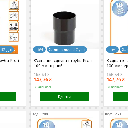
32 дні
–5%
Залишилось 32 дні
–5%
За
руби Profil
З'єднання єднувач труби Profil
З'єднання 
100 мм чорний
100 мм че
155,54 ₴
155,54 ₴
147,76 ₴
147,76 ₴
В наявності
В наявності
Купити
1209
1263