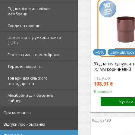
Підпокрівельні плівки,
мембрани
Сходи на горище
Цементно-стружкова плита
(ЦСП)
–5%
Залишилось 
Геотекстиль, геомембрани
З'єднання єднувач т
Терасне покриття
75 мм коричневий
Товари для сільского
114,64 ₴
108,91 ₴
господарства
В наявності
Мембрани для басейнів,
лайнер
Купити
Про компанію
68480
Відгуки про компанію