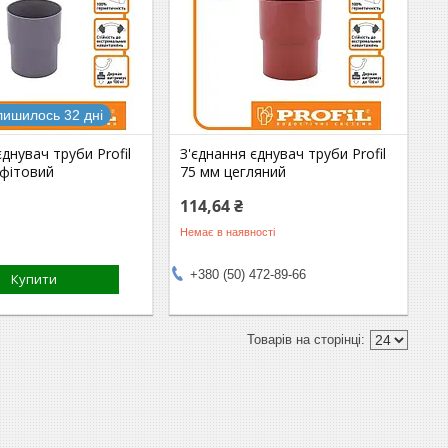
лишилось 32 дні
єднувач труби Profil
З'єднання єднувач труби Profil
афітовий
75 мм цегляний
114,64 ₴
Немає в наявності
+380 (50) 472-89-66
Купити