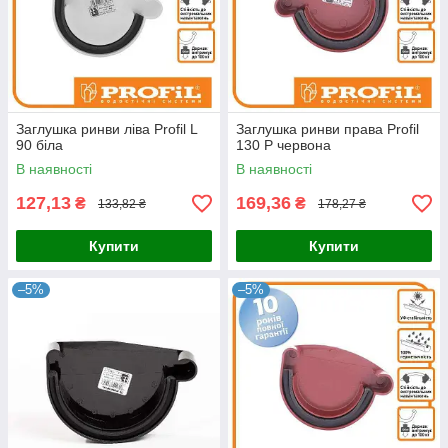
Заглушка ринви ліва Profil L
Заглушка ринви права Profil
90 біла
130 Р червона
В наявності
В наявності
127,13
169,36
₴
₴
133,82 ₴
178,27 ₴
Купити
Купити
–5%
–5%