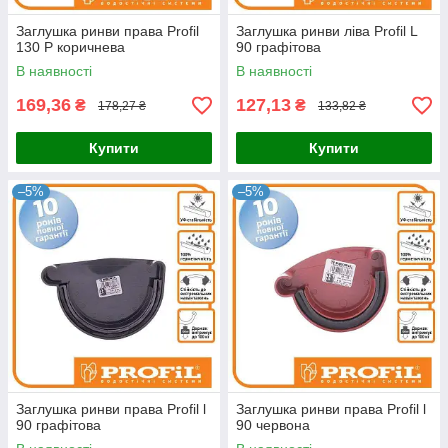
Заглушка ринви права Profil
Заглушка ринви ліва Profil L
130 Р коричнева
90 графітова
В наявності
В наявності
169,36
127,13
₴
₴
178,27 ₴
133,82 ₴
Купити
Купити
–5%
–5%
Заглушка ринви права Profil l
Заглушка ринви права Profil l
90 графітова
90 червона