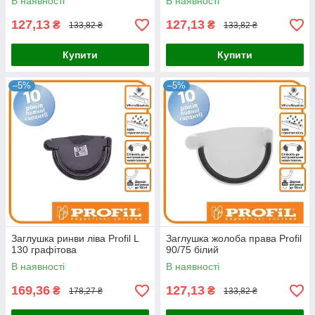
В наявності
В наявності
127,13
127,13
₴
₴
133,82 ₴
133,82 ₴
Купити
Купити
–5%
–5%
Заглушка ринви ліва Profil L
Заглушка жолоба права Profil
130 графітова
90/75 білий
В наявності
В наявності
169,36
127,13
₴
₴
178,27 ₴
133,82 ₴