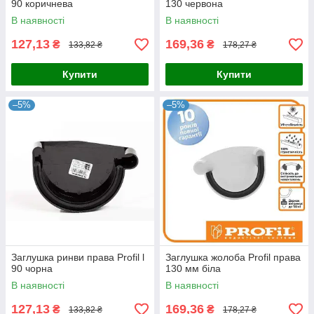
90 коричнева
130 червона
В наявності
В наявності
127,13
169,36
₴
₴
133,82 ₴
178,27 ₴
Купити
Купити
–5%
–5%
Заглушка ринви права Profil l
Заглушка жолоба Profil права
90 чорна
130 мм біла
В наявності
В наявності
127,13
169,36
₴
₴
133,82 ₴
178,27 ₴