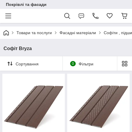
Покрівлі та фасади
Товари та послуги
Фасадні матеріали
Софіти , підш
Софіт Bryza
Сортування
0
Фільтри