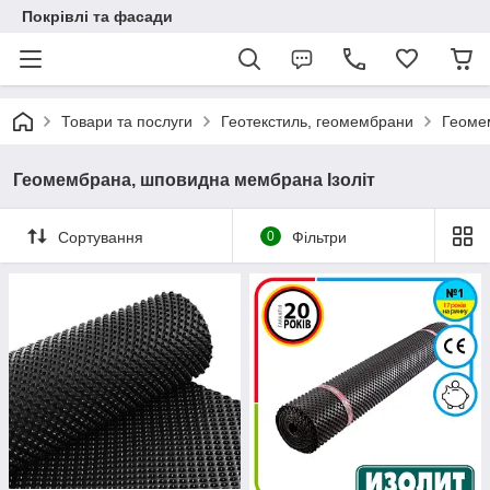
Покрівлі та фасади
Товари та послуги
Геотекстиль, геомембрани
Геоме
Геомембрана, шповидна мембрана Ізоліт
Сортування
0
Фільтри