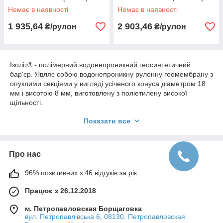
Немає в наявності
Немає в наявності
1 935,64
2 903,46
₴/рулон
₴/рулон
Ізоліт® - полімерний водонепроникний геосинтетичний
бар'єр. Являє собою водонепроникну рулонну геомембрану з
опуклими секціями у вигляді усіченого конуса діаметром 18
мм і висотою 8 мм, виготовлену з поліетилену високої
щільності.
Ізоліт® виробляє компанія Interplast Kunststoffe GmbH
Показати все
(Німеччина) за методом екструзії, внаслідок чого досягається
однорідність і рівномірність властивостей матеріалу в
поздовжньому і поперечному напрямку.
Про нас
Ізоліт® володіє високими механічними та експлуатаційними
характеристиками, що підтверджується 20-річною гарантією.
96% позитивних з 46 відгуків за рік
Геомембрана володіє високими характеристиками міцності,
хімічної і біологічної стійкістю.
Працює з 26.12.2018
Переваги:
м. Петропавловская Борщаговка
високі міцнісні характеристики
вул. Петропавлівська 6, 08130, Петропавловская