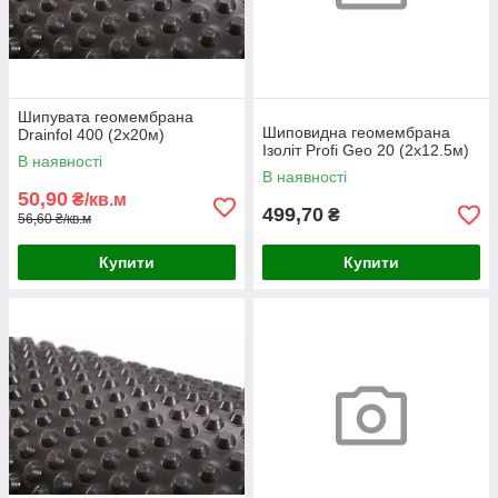
Шипувата геомембрана
Шиповидна геомембрана
Drainfol 400 (2x20м)
Ізоліт Profi Geo 20 (2х12.5м)
В наявності
В наявності
50,90
₴/кв.м
499,70
₴
56,60 ₴/кв.м
Купити
Купити