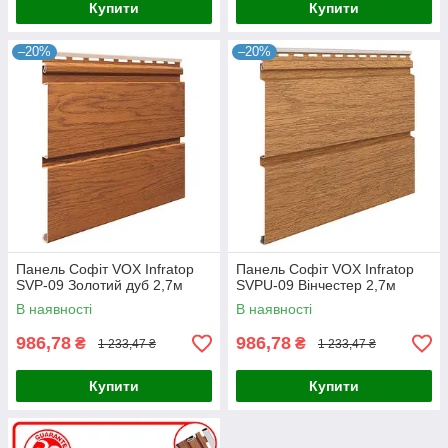
Купити
Купити
–20%
–20%
Панель Софіт VOX Infratop
Панель Софіт VOX Infratop
SVP-09 Золотий дуб 2,7м
SVPU-09 Вінчестер 2,7м
В наявності
В наявності
986,78
986,78
₴
₴
1 233,47 ₴
1 233,47 ₴
Купити
Купити