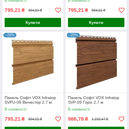
В наявності
В наявності
795,21
795,21
₴
₴
994,01 ₴
994,01 ₴
Купити
Купити
–20%
–20%
Панель Софіт VOX Infratop
Панель Софіт VOX Infratop
SVPU-09 Вінчестер 2.7 м.
SVP-09 Горіх 2,7 м
В наявності
В наявності
795,21
986,78
₴
₴
994,01 ₴
1 233,47 ₴