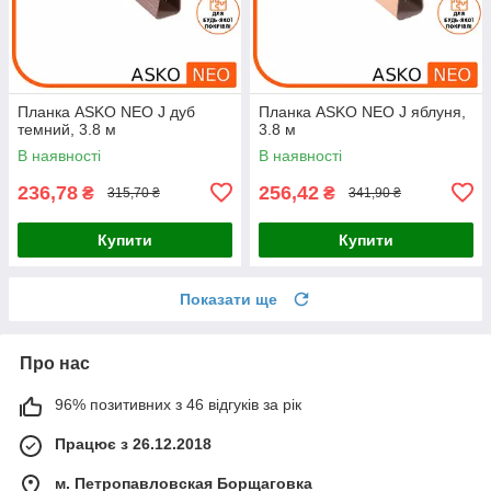
Планка ASKO NEO J дуб
Планка ASKO NEO J яблуня,
темний, 3.8 м
3.8 м
В наявності
В наявності
236,78
256,42
₴
₴
315,70 ₴
341,90 ₴
Купити
Купити
Показати ще
Про нас
96% позитивних з 46 відгуків за рік
Працює з 26.12.2018
м. Петропавловская Борщаговка