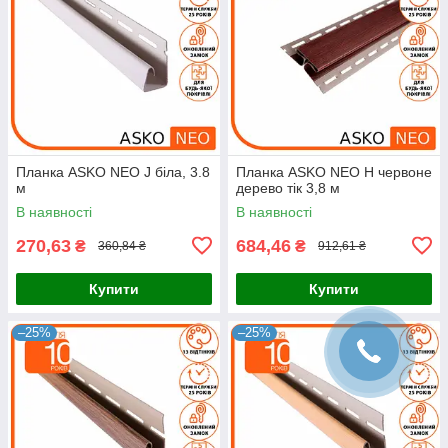
Планка ASKO NEO J біла, 3.8
Планка ASKO NEO Н червоне
м
дерево тік 3,8 м
В наявності
В наявності
270,63
684,46
₴
₴
360,84 ₴
912,61 ₴
Купити
Купити
–25%
–25%