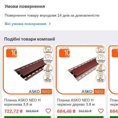
Умови повернення
Повернення товару впродовж 14 днів за домовленістю
Всі умови повернення
Подібні товари компанії
Планка ASKO NEO Н
Планка ASKO NEO Н
Пла
коричнева 3,8 м
червоне дерево 3,8 м
черв
722,72
684,46
684
₴
₴
963,63 ₴
912,61 ₴