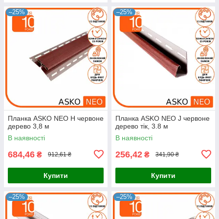
–25%
–25%
Планка ASKO NEO Н червоне
Планка ASKO NEO J червоне
дерево 3,8 м
дерево тік, 3.8 м
В наявності
В наявності
684,46
256,42
₴
₴
912,61 ₴
341,90 ₴
Купити
Купити
–25%
–25%