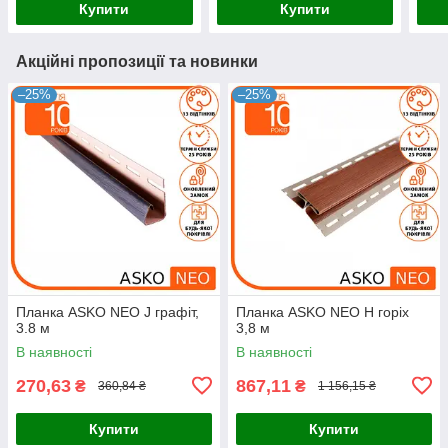
Купити
Купити
Акційні пропозиції та новинки
–25%
–25%
Планка ASKO NEO J графіт,
Планка ASKO NEO Н горіх
3.8 м
3,8 м
В наявності
В наявності
270,63
867,11
₴
₴
360,84 ₴
1 156,15 ₴
Купити
Купити