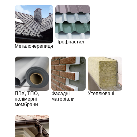
Профнастил
Металочерепиця
ПВХ, ТПО,
Фасадні
Утеплювачі
полімерні
матеріали
мембрани