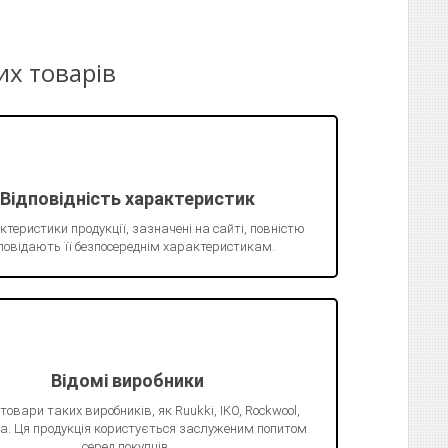
их товарів
Відповідність характеристик
ктеристики продукції, зазначені на сайті, повністю
повідають її безпосереднім характеристикам.
Відомі виробники
 товари таких виробників, як Ruukki, IKO, Rockwool,
Juta. Ця продукція користується заслуженим попитом
серед покупців.