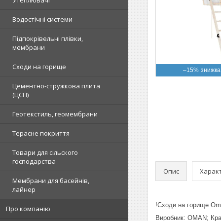
Водостічні системи
Підпокрівельні плівки,
мембрани
Сходи на горище
–15%
Цементно-стружкова плита
(ЦСП)
Геотекстиль, геомембрани
Терасне покриття
Товари для сільского
господарства
Опис
Харак
Мембрани для басейнів,
лайнер
!Сходи на горище Om
Про компанію
Виробник: OMAN; Кра