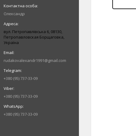
Олександр
вул. Петропавлівська 6, 08130,
Петропавловская Борщаговка,
Україна
rudakovalexandr1991@gmail.com
+380 (95) 737-33-09
+380 (95) 737-33-09
+380 (95) 737-33-09