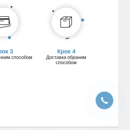
рок 3
Крок 4
учним способом
Доставка обраним
способом