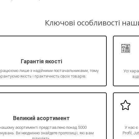
Ключові особливості наш
Гарантія якості
працюємо лише з надійними постачальниками, тому
Усі хара
рантуємо якість і практичність своїх товарів.
від
Великий асортимент
 нашому асортименті представлено понад 5000
У нас є
нувань. Ви неодмінно знайдете пропозиції, які вам
Profil, 
підходять.