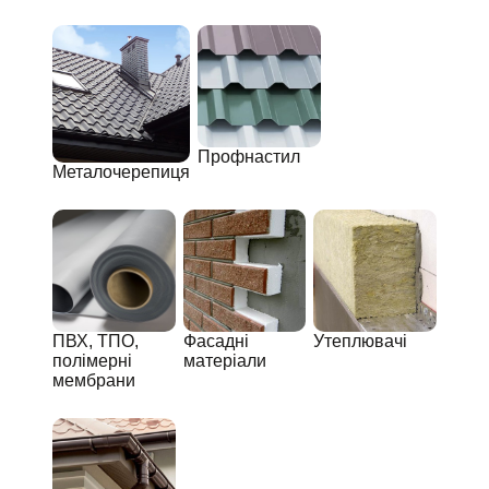
Профнастил
Металочерепиця
ПВХ, ТПО,
Фасадні
Утеплювачі
полімерні
матеріали
мембрани