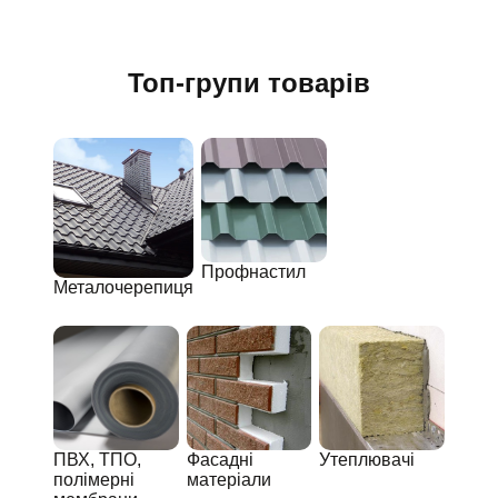
Топ-групи товарів
Профнастил
Металочерепиця
ПВХ, ТПО,
Фасадні
Утеплювачі
полімерні
матеріали