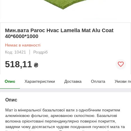
Мин.вата Paroc Hvac Lamella Mat Alu Coat
40*6000*1000
Немає в наявності
Код: 10421
Роздріб
518,11
₴
Опис
Характеристики
Доставка
Оплата
Умови п
Опис
Мат із мінеральної базальтової вати з однобічним покритем
алюмінієвою фольгою, армованою склосіткою. Базальтові
волокна орієнтовані перпендикулярно поверхні покриття,
завдяки чому досягається чудове поєднання гнучкості мата та