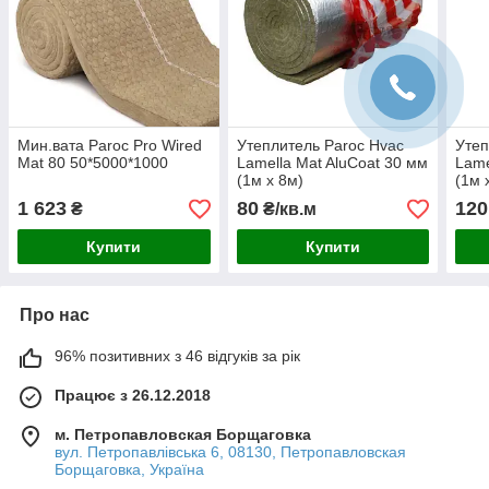
Мин.вата Paroc Pro Wired
Утеплитель Paroc Hvac
Утеп
Mat 80 50*5000*1000
Lamella Mat AluCoat 30 мм
Lame
(1м х 8м)
(1м 
1 623
80
120
₴
₴/кв.м
Купити
Купити
Про нас
96% позитивних з 46 відгуків за рік
Працює з 26.12.2018
м. Петропавловская Борщаговка
вул. Петропавлівська 6, 08130, Петропавловская
Борщаговка, Україна