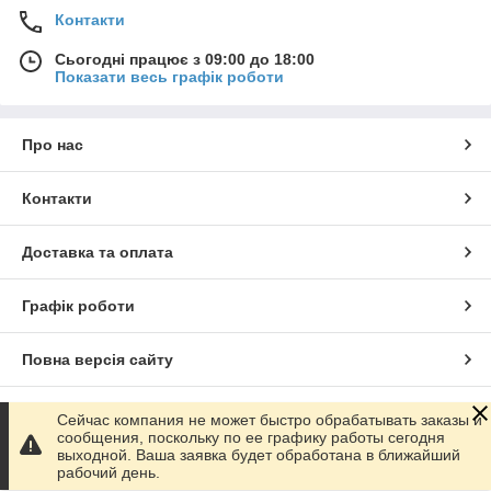
Контакти
Сьогодні працює з 09:00 до 18:00
Показати весь графік роботи
Про нас
Контакти
Доставка та оплата
Графік роботи
Повна версія сайту
Сайт створено на маркетплейсі
Prom.ua
Сейчас компания не может быстро обрабатывать заказы и
сообщения, поскольку по ее графику работы сегодня
выходной. Ваша заявка будет обработана в ближайший
Політика конфіденційності
рабочий день.