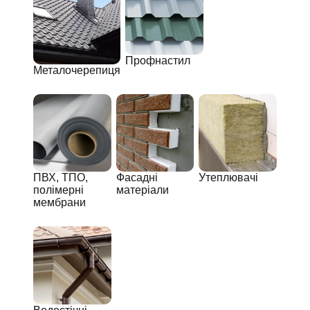
Профнастил
Металочерепиця
ПВХ, ТПО,
Фасадні
Утеплювачі
полімерні
матеріали
мембрани