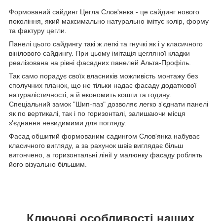
Формований сайдинг Цегла Слов'янка - це сайдинг нового
покоління, який максимально натурально імітує колір, форму
та фактуру цегли.
Панелі цього сайдингу такі ж легкі та гнучкі як і у класичного
вінілового сайдингу. При цьому імітація цегляної кладки
реалізована на рівні фасадних панелей Альта-Профіль.
Так само порадує своїх власників можливість монтажу без
сполучних планок, що не тільки надає фасаду додаткової
натуралістичності, а й економить кошти та годину.
Спеціальний замок "Шип-паз" дозволяє легко з'єднати панелі
як по вертикалі, так і по горизонталі, залишаючи місця
з'єднання невидимими для погляду.
Фасад обшитий формованим садингом Слов'янка набуває
класичного вигляду, а за рахунок швів виглядає більш
витончено, а горизонтальні лінії у малюнку фасаду роблять
його візуально більшим.
Ключові особливості наших