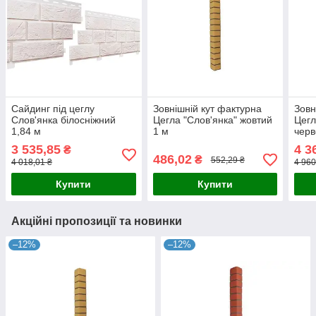
Сайдинг під цеглу
Зовнішній кут фактурна
Зовн
Слов'янка білосніжний
Цегла "Слов'янка" жовтий
Цегл
1,84 м
1 м
черв
3 535,85
4 3
₴
486,02
₴
552,29 ₴
4 018,01 ₴
4 960
Купити
Купити
Акційні пропозиції та новинки
–12%
–12%