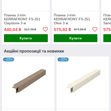
Планка J-trim
Планка J-trim
План
KERRAFRONT FS-251
KERRAFRONT FS-251
KER
Claystone 3 м
Olive 3 м
Sand
440,04
575,92
575
₴
₴
517,70 ₴
677,55 ₴
Купити
Купити
Акційні пропозиції та новинки
–20%
–20%