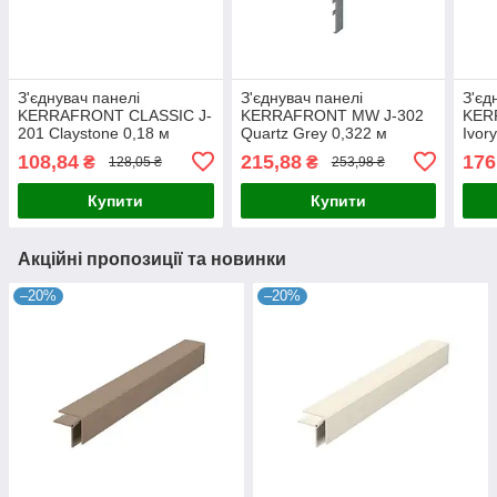
З'єднувач панелі
З'єднувач панелі
З'єд
KERRAFRONT CLASSIC J-
KERRAFRONT MW J-302
KER
201 Claystone 0,18 м
Quartz Grey 0,322 м
Ivor
108,84
215,88
176
₴
₴
128,05 ₴
253,98 ₴
Купити
Купити
Акційні пропозиції та новинки
–20%
–20%