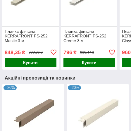
Планка фінішна
Планка фінішна
План
KERRAFRONT FS-252
KERRAFRONT FS-252
KER
Mastic 3 м
Creme 3 м
Clay
848,35
796
960
₴
₴
998,06 ₴
936,47 ₴
Купити
Купити
Акційні пропозиції та новинки
–20%
–20%