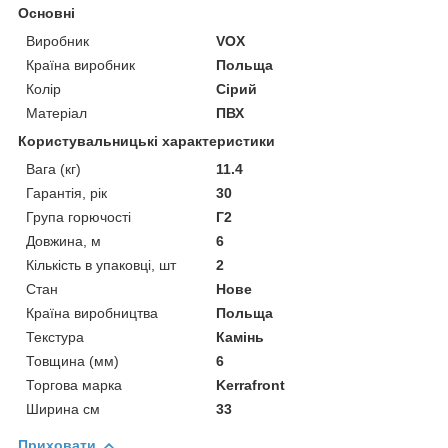
Основні
Виробник
VOX
Країна виробник
Польща
Колір
Сірий
Матеріал
ПВХ
Користувальницькі характеристики
Вага (кг)
11.4
Гарантія, рік
30
Група горючості
Г2
Довжина, м
6
Кількість в упаковці, шт
2
Стан
Нове
Країна виробництва
Польща
Текстура
Камінь
Товщина (мм)
6
Торгова марка
Kerrafront
Ширина см
33
Приховати