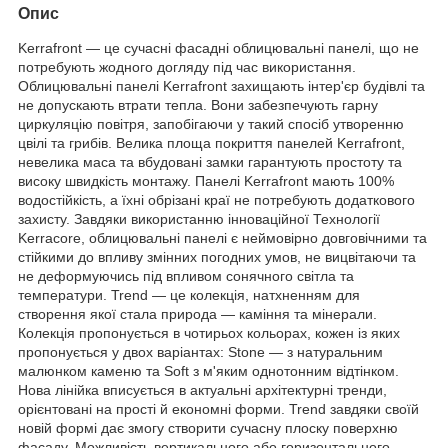
Опис
Kerrafront — це сучасні фасадні облицювальні панелі, що не
потребують жодного догляду під час використання.
Облицювальні панелі Kerrafront захищають інтер'єр будівлі та
не допускають втрати тепла. Вони забезпечують гарну
циркуляцію повітря, запобігаючи у такий спосіб утворенню
цвілі та грибів. Велика площа покриття панелей Kerrafront,
невелика маса та вбудовані замки гарантують простоту та
високу швидкість монтажу. Панелі Kerrafront мають 100%
водостійкість, а їхні обрізані краї не потребують додаткового
захисту. Завдяки використанню інноваційної Технології
Kerracore, облицювальні панелі є неймовірно довговічними та
стійкими до впливу змінних погодних умов, не вицвітаючи та
не деформуючись під впливом сонячного світла та
температури. Trend — це колекція, натхненням для
створення якої стала природа — каміння та мінерали.
Колекція пропонується в чотирьох кольорах, кожен із яких
пропонується у двох варіантах: Stone — з натуральним
малюнком каменю та Soft з м'яким однотонним відтінком.
Нова лінійка вписується в актуальні архітектурні тренди,
орієнтовані на прості й економні форми. Trend завдяки своїй
новій формі дає змогу створити сучасну плоску поверхню
фасаду. Можливість вертикального або горизонтального