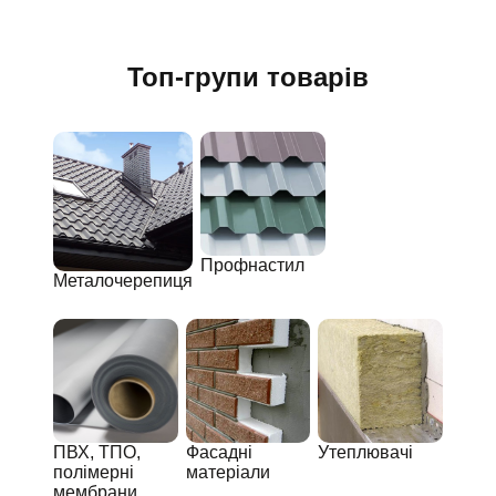
Топ-групи товарів
Профнастил
Металочерепиця
ПВХ, ТПО,
Фасадні
Утеплювачі
полімерні
матеріали
мембрани