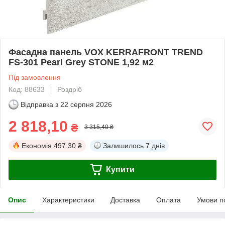
Фасадна панель VOX KERRAFRONT TREND
FS-301 Pearl Grey STONE 1,92 м2
Під замовлення
Код: 88633
Роздріб
Відправка з
22 серпня 2026
2 818,10
₴
3 315,40 ₴
Економія
497.30 ₴
Залишилось
7 днів
Купити
Опис
Характеристики
Доставка
Оплата
Умови п