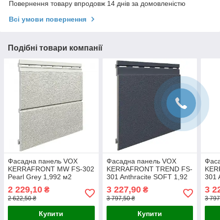
Повернення товару впродовж 14 днів за домовленістю
Всі умови повернення
Подібні товари компанії
Фасадна панель VOX
Фасадна панель VOX
Фас
KERRAFRONT MW FS-302
KERRAFRONT TREND FS-
KER
Pearl Grey 1,992 м2
301 Anthracite SOFT 1,92
301 
м2
м2
2 229,10
3 227,90
3 2
₴
₴
2 622,50 ₴
3 797,50 ₴
3 797
Купити
Купити