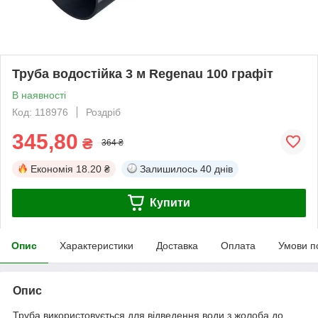
Труба водостійка 3 м Regenau 100 графіт
В наявності
Код: 118976
Роздріб
345,80
₴
364 ₴
Економія
18.20 ₴
Залишилось
40 днів
Купити
Опис
Характеристики
Доставка
Оплата
Умови п
Опис
Труба використовується для відведення води з жолоба до