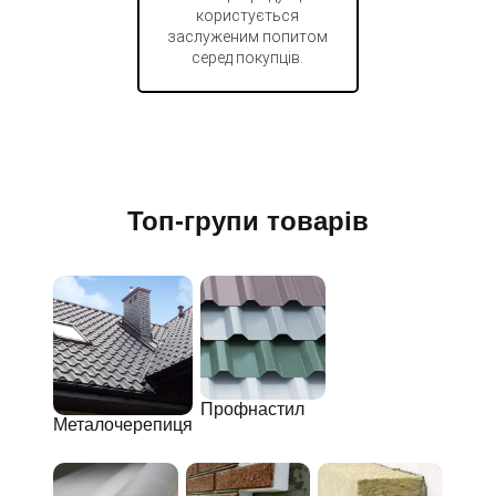
користується
заслуженим попитом
серед покупців.
Топ-групи товарів
Профнастил
Металочерепиця