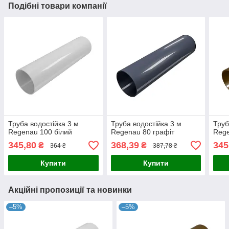
Подібні товари компанії
Труба водостійка 3 м
Труба водостійка 3 м
Труб
Regenau 100 білий
Regenau 80 графіт
Rege
345,80
368,39
345
₴
₴
364 ₴
387,78 ₴
Купити
Купити
Акційні пропозиції та новинки
–5%
–5%