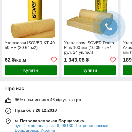
Утеплювач ISOVER KT 40
Утеплювач ISOVER Domo
Уте
50 мм (20.64 м2)
Plus 100 мм (10.08 кв.м/
Akus
рул. 24 уп/пал)
мм (
62
1 343,08
189
₴/кв.м
₴
Купити
Купити
Про нас
96% позитивних з 46 відгуків за рік
Працює з 26.12.2018
м. Петропавловская Борщаговка
вул. Петропавлівська 6, 08130, Петропавловская
Борщаговка, Україна