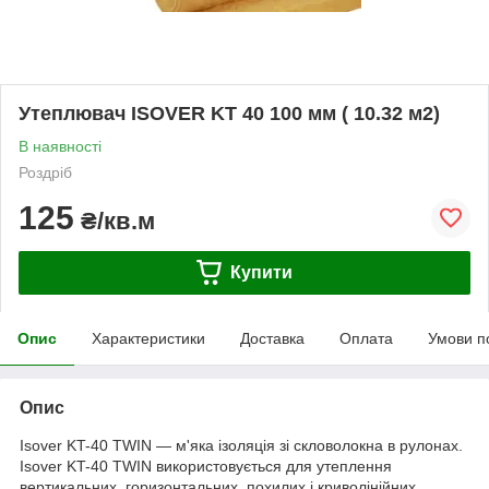
Утеплювач ISOVER KT 40 100 мм ( 10.32 м2)
В наявності
Роздріб
125
₴/кв.м
Купити
Опис
Характеристики
Доставка
Оплата
Умови п
Опис
Isover KT-40 TWIN — м'яка ізоляція зі скловолокна в рулонах.
Isover KT-40 TWIN використовується для утеплення
вертикальних, горизонтальних, похилих і криволінійних