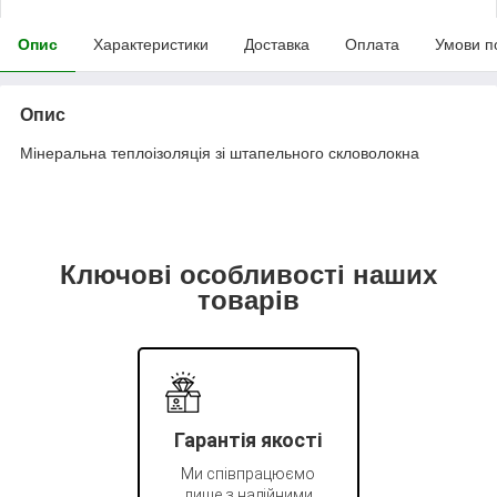
Опис
Характеристики
Доставка
Оплата
Умови п
Опис
Мінеральна теплоізоляція зі штапельного скловолокна
Ключові особливості наших
товарів
Гарантія якості
Ми співпрацюємо
лише з надійними