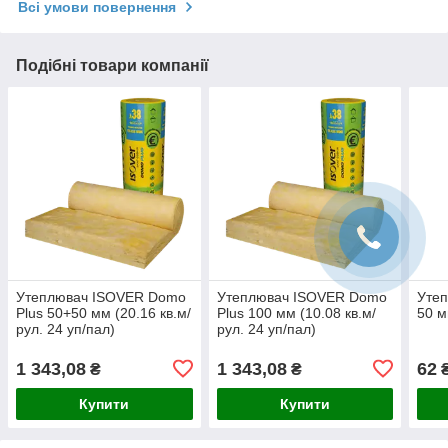
Всі умови повернення
Подібні товари компанії
Утеплювач ISOVER Domo
Утеплювач ISOVER Domo
Уте
Plus 50+50 мм (20.16 кв.м/
Plus 100 мм (10.08 кв.м/
50 м
рул. 24 уп/пал)
рул. 24 уп/пал)
1 343,08
1 343,08
62
₴
₴
₴
Купити
Купити