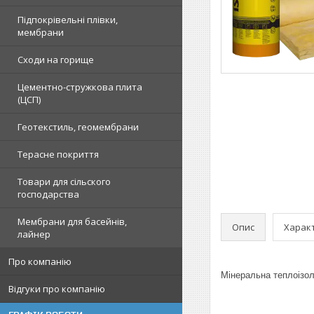
Підпокрівельні плівки,
мембрани
Сходи на горище
Цементно-стружкова плита
(ЦСП)
Геотекстиль, геомембрани
Терасне покриття
Товари для сільского
господарства
Мембрани для басейнів,
Опис
Харак
лайнер
Про компанію
Мінеральна теплоізол
Відгуки про компанію