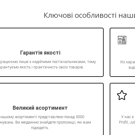
Ключові особливості наш
Гарантія якості
працюємо лише з надійними постачальниками, тому
Усі хара
рантуємо якість і практичність своїх товарів.
від
Великий асортимент
 нашому асортименті представлено понад 5000
У нас є
нувань. Ви неодмінно знайдете пропозиції, які вам
Profil, 
підходять.