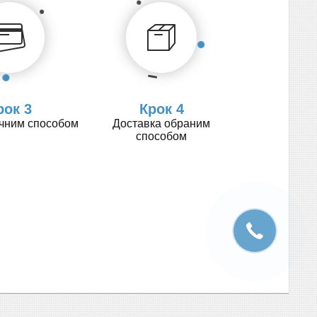
рок 3
Крок 4
учним способом
Доставка обраним
способом