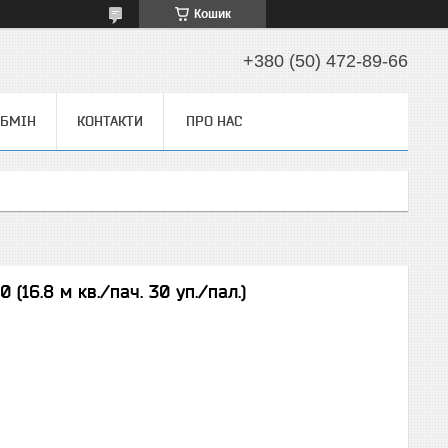
Кошик
+380 (50) 472-89-66
ОБМІН
КОНТАКТИ
ПРО НАС
(16.8 м кв./пач. 30 уп./пал.)