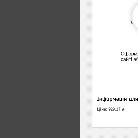
Оформл
сайті а
Інформація дл
Ціна:
929,17 ₴