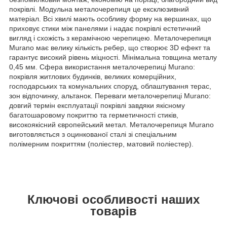
покрівлі. Модульна металочерепиця це ексклюзивний
матеріал. Всі хвилі мають особливу форму на вершинах, що
приховує стики між панелями і надає покрівлі естетичний
вигляд і схожість з керамічною черепицею. Металочерепиця
Murano має велику кількість ребер, що створює 3D ефект та
гарантує високий рівень міцності. Мінімальна товщина металу
0,45 мм. Сфера використання металочерепиці Murano:
покрівля житлових будинків, великих комерційних,
господарських та комунальних споруд, облаштування терас,
зон відпочинку, альтанок. Переваги металочерепиці Murano:
довгий термін експлуатації покрівлі завдяки якісному
багатошаровому покриттю та герметичності стиків,
високоякісний європейський метал. Металочерепиця Murano
виготовляється з оцинкованої сталі зі спеціальним
полімерним покриттям (поліестер, матовий поліестер).
Ключові особливості наших
товарів