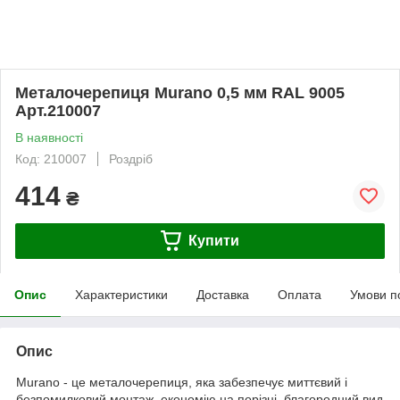
Металочерепиця Murano 0,5 мм RAL 9005
Арт.210007
В наявності
Код: 210007
Роздріб
414
₴
Купити
Опис
Характеристики
Доставка
Оплата
Умови п
Опис
Murano - це металочерепиця, яка забезпечує миттєвий і
безпомилковий монтаж, економію на порізці, благородний вид