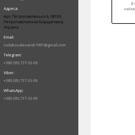
В
найме
вул. Петропавлівська 6, 08130,
Петропавловская Борщаговка,
Україна
rudakovalexandr1991@gmail.com
+380 (95) 737-33-09
+380 (95) 737-33-09
+380 (95) 737-33-09