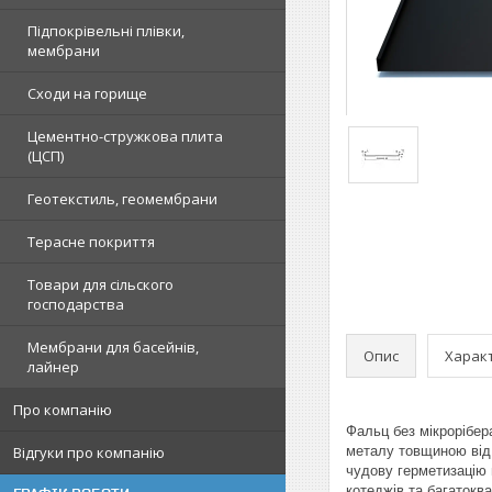
Підпокрівельні плівки,
мембрани
Сходи на горище
Цементно-стружкова плита
(ЦСП)
Геотекстиль, геомембрани
Терасне покриття
Товари для сільского
господарства
Мембрани для басейнів,
Опис
Харак
лайнер
Про компанію
Фальц без мікрорібера
Відгуки про компанію
металу товщиною від 
чудову герметизацію 
котеджів та багатокв