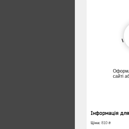
Оформл
сайті а
Інформація дл
Ціна:
810 ₴