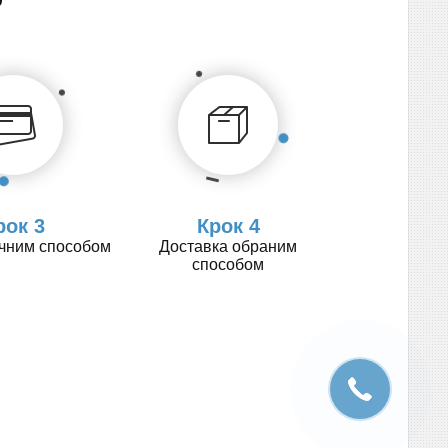
рок 3
Крок 4
учним способом
Доставка обраним
способом