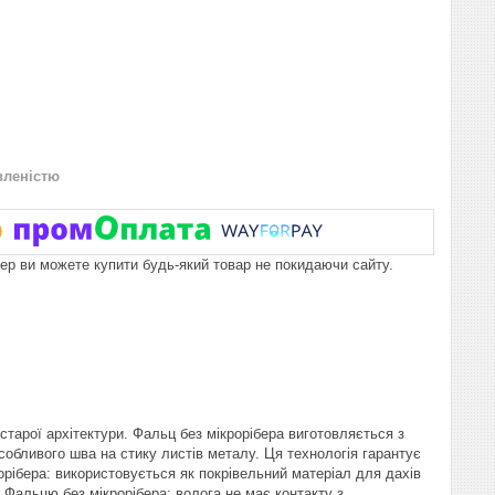
вленістю
пер ви можете купити будь-який товар не покидаючи сайту.
старої архітектури. Фальц без мікрорібера виготовляється з
собливого шва на стику листів металу. Ця технологія гарантує
рібера: використовується як покрівельний матеріал для дахів
 Фальцю без мікрорібера: волога не має контакту з