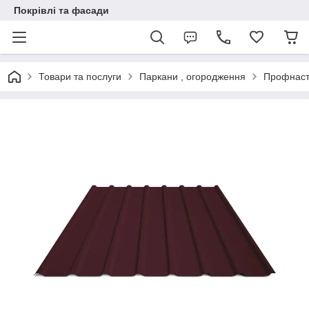
Покрівлі та фасади
Товари та послуги
Паркани , огородження
Профнасти