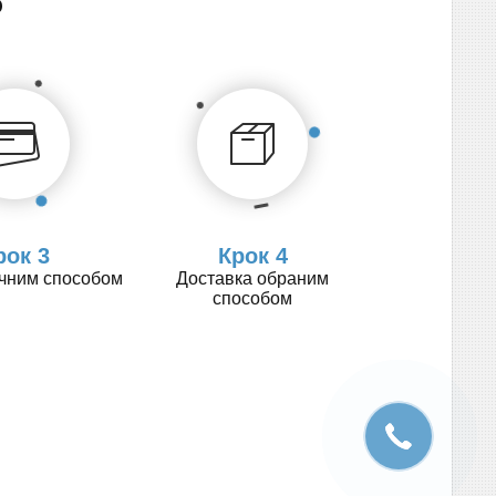
о
рок 3
Крок 4
учним способом
Доставка обраним
способом