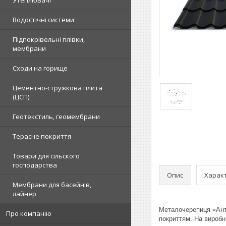
Водостічні системи
Підпокрівельні плівки,
мембрани
Сходи на горище
Цементно-стружкова плита
(ЦСП)
Геотекстиль, геомембрани
Терасне покриття
Товари для сільского
господарства
Опис
Харак
Мембрани для басейнів,
лайнер
Металочерепиця «Анті
Про компанію
покриттям. На виробн