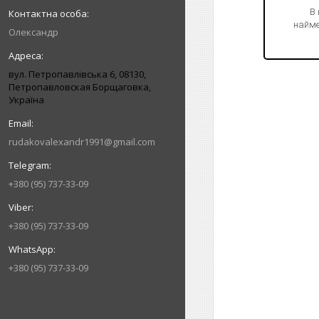
В
найме
Олександр
вул. Петропавлівська 6, 08130,
Петропавловская Борщаговка,
Україна
rudakovalexandr1991@gmail.com
+380 (95) 737-33-09
+380 (95) 737-33-09
+380 (95) 737-33-09