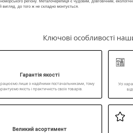
оморського регіону. Металочерепиця є чудовим, довговічним, екологічн
й вигляд, до того ж не складно монтується.
Ключові особливості наш
Гарантія якості
працюємо лише з надійними постачальниками, тому
Усі хара
рантуємо якість і практичність своїх товарів.
від
Великий асортимент