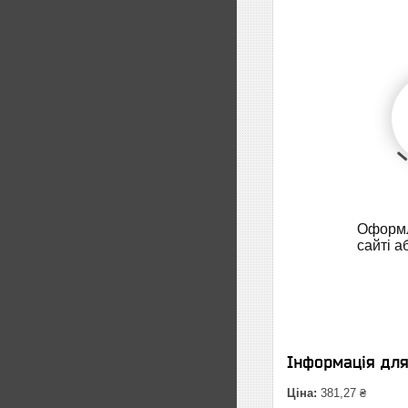
Оформл
сайті а
Інформація дл
Ціна:
381,27 ₴