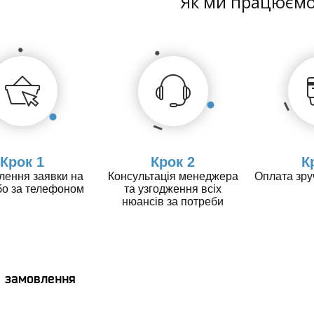
Як ми працюєм
Крок 1
Крок 2
К
ення заявки на
Консультація менеджера
Оплата зр
бо за телефоном
та узгодження всіх
нюансів за потреби
я замовлення