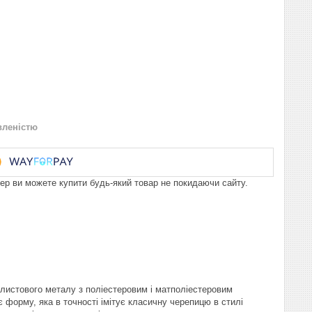
вленістю
пер ви можете купити будь-який товар не покидаючи сайту.
олистового металу з поліестеровим і матполіестеровим
 форму, яка в точності імітує класичну черепицю в стилі