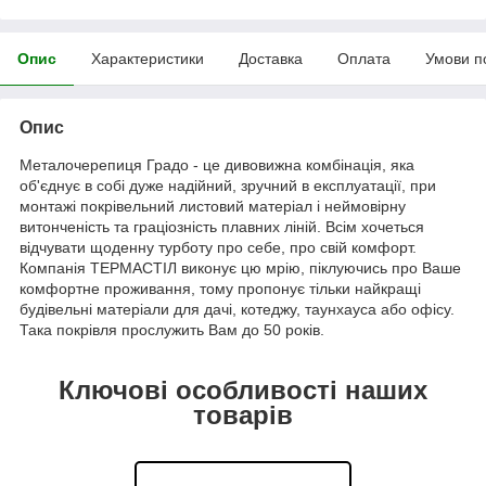
Опис
Характеристики
Доставка
Оплата
Умови п
Опис
Металочерепиця Градо - це дивовижна комбінація, яка
об'єднує в собі дуже надійний, зручний в експлуатації, при
монтажі покрівельний листовий матеріал і неймовірну
витонченість та граціозність плавних ліній. Всім хочеться
відчувати щоденну турботу про себе, про свій комфорт.
Компанія ТЕРМАСТІЛ виконує цю мрію, піклуючись про Ваше
комфортне проживання, тому пропонує тільки найкращі
будівельні матеріали для дачі, котеджу, таунхауса або офісу.
Така покрівля прослужить Вам до 50 років.
Ключові особливості наших
товарів