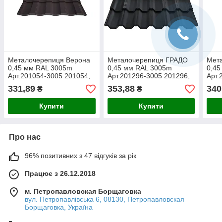
Металочерепиця Верона
Металочерепиця ГРАДО
Мет
0,45 мм RAL 3005m
0,45 мм RAL 3005m
0,45
Арт.201054-3005 201054,
Арт.201296-3005 201296,
Арт.
Термастіл, Suzhou, 30 м.
Термастіл, Suzhou, 30 м.
Терм
331,89
353,88
340
₴
₴
кв. (при замовленні менш
кв. (при замовленні менш
кв. 
30 м. кв в
30 м. кв в
30 м
Купити
Купити
Про нас
96% позитивних з 47 відгуків за рік
Працює з 26.12.2018
м. Петропавловская Борщаговка
вул. Петропавлівська 6, 08130, Петропавловская
Борщаговка, Україна