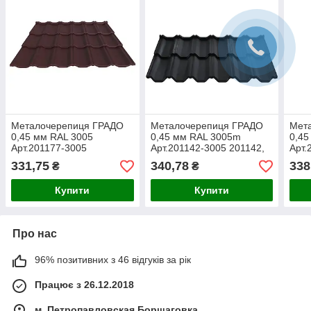
Металочерепиця ГРАДО
Металочерепиця ГРАДО
Мет
0,45 мм RAL 3005
0,45 мм RAL 3005m
0,45
Арт.201177-3005
Арт.201142-3005 201142,
Арт.
Термастіл, Suzhou, 30 м.
331,75
340,78
338
₴
₴
кв. (при замовленні менш
30 м. кв в
Купити
Купити
Про нас
96% позитивних з 46 відгуків за рік
Працює з 26.12.2018
м. Петропавловская Борщаговка