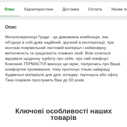
Опис
Характеристики
Доставка
Оплата
Умови п
Опис
Металочерепиця Градо - це дивовижна комбінація, яка
об'єднує в собі дуже надійний, зручний в експлуатації, при
монтажі покрівельний листовий матеріал і неймовірну
витонченість та граціозність плавних ліній. Всім хочеться
відчувати щоденну турботу про себе, про свій комфорт.
Компанія ТЕРМАСТІЛ виконує цю мрію, піклуючись про Ваше
комфортне проживання, тому пропонує тільки найкращі
будівельні матеріали для дачі, котеджу, таунхауса або офісу.
Така покрівля прослужить Вам до 50 років.
Ключові особливості наших
товарів