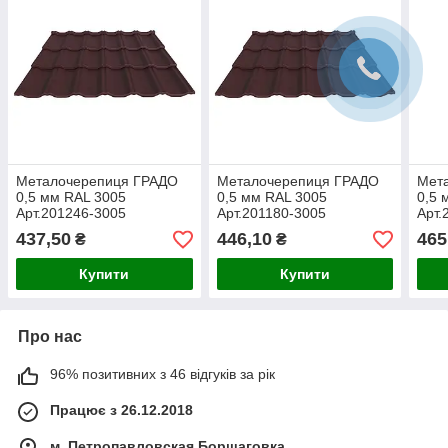
Металочерепиця ГРАДО
Металочерепиця ГРАДО
Мет
0,5 мм RAL 3005
0,5 мм RAL 3005
0,5 
Арт.201246-3005
Арт.201180-3005
Арт.
437,50
446,10
465
₴
₴
Купити
Купити
Про нас
96% позитивних з 46 відгуків за рік
Працює з 26.12.2018
м. Петропавловская Борщаговка