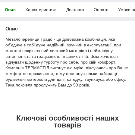
Опис
Характеристики
Доставка
Оплата
Умови п
Опис
Металочерепиця Градо - це дивовижна комбінація, яка
об'єднує в собі дуже надійний, зручний в експлуатації, при
монтажі покрівельний листовий матеріал і неймовірну
витонченість та граціозність плавних ліній. Всім хочеться
відчувати щоденну турботу про себе, про свій комфорт.
Компанія ТЕРМАСТІЛ виконує цю мрію, піклуючись про Ваше
комфортне проживання, тому пропонує тільки найкращі
будівельні матеріали для дачі, котеджу, таунхауса або офісу.
Така покрівля прослужить Вам до 50 років.
Ключові особливості наших
товарів