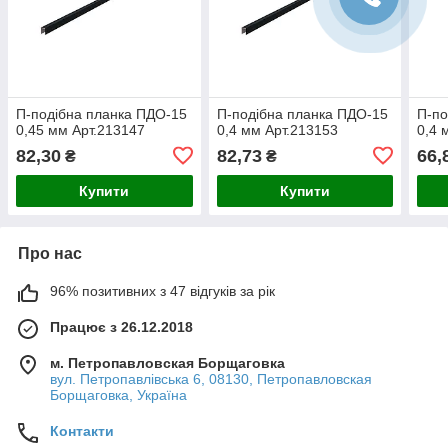
П-подібна планка ПДО-15
П-подібна планка ПДО-15
П-по
0,45 мм Арт.213147
0,4 мм Арт.213153
0,4 
82,30
82,73
66,
₴
₴
Купити
Купити
Про нас
96% позитивних з 47 відгуків за рік
Працює з 26.12.2018
м. Петропавловская Борщаговка
вул. Петропавлівська 6, 08130, Петропавловская
Борщаговка, Україна
Контакти