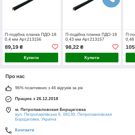
П-подібна планка ПДО-18
П-подібна планка ПДО-18
П-по
0,4 мм Арт.213156
0,43 мм Арт.213157
0,48
89,19
98,22
105
₴
₴
Купити
Купити
Про нас
96% позитивних з 46 відгуків за рік
Працює з 26.12.2018
м. Петропавловская Борщаговка
вул. Петропавлівська 6, 08130, Петропавловская
Борщаговка, Україна
Контакти