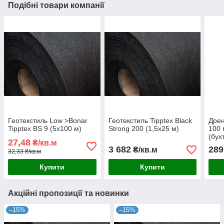
Подібні товари компанії
Геотекстиль Low >Bonar
Геотекстиль Tipptex Black
Дрен
Tipptex BS 9 (5x100 м)
Strong 200 (1,5x25 м)
100 
(бух
27,48
₴/кв.м
3 682
289
₴/кв.м
32,33 ₴/кв.м
Купити
Купити
Акційні пропозиції та новинки
–15%
–15%