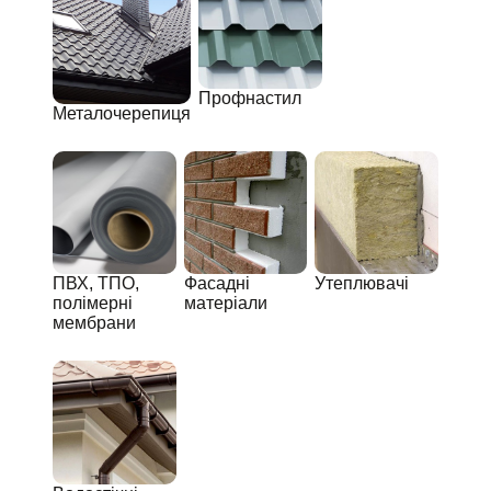
Профнастил
Металочерепиця
ПВХ, ТПО,
Фасадні
Утеплювачі
полімерні
матеріали
мембрани