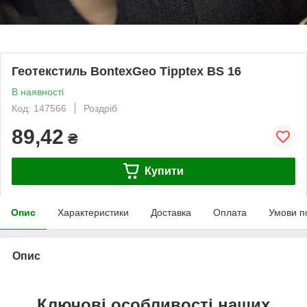
Геотекстиль BontexGeo Tipptex BS 16
В наявності
Код: 147566
Роздріб
89,42
₴
Купити
Опис
Характеристики
Доставка
Оплата
Умови п
Опис
Ключові особливості наших