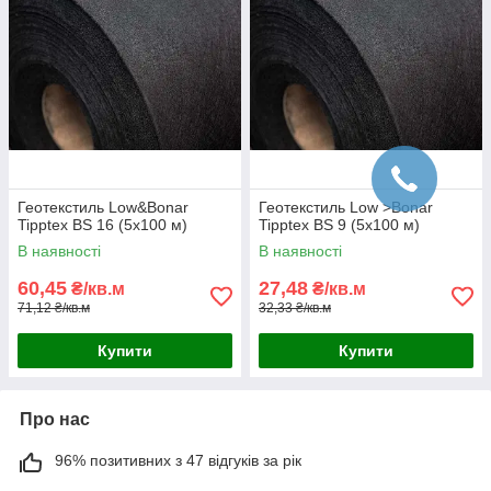
Геотекстиль Low&Bonar
Геотекстиль Low >Bonar
Tipptex BS 16 (5x100 м)
Tipptex BS 9 (5x100 м)
В наявності
В наявності
60,45
27,48
₴/кв.м
₴/кв.м
71,12 ₴/кв.м
32,33 ₴/кв.м
Купити
Купити
Про нас
96% позитивних з 47 відгуків за рік