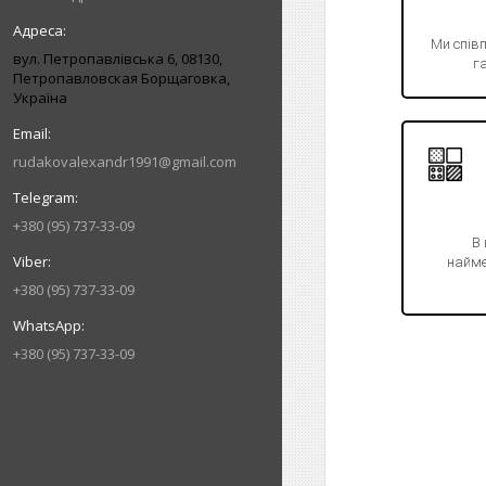
Ми спів
вул. Петропавлівська 6, 08130,
га
Петропавловская Борщаговка,
Україна
rudakovalexandr1991@gmail.com
+380 (95) 737-33-09
В
найме
+380 (95) 737-33-09
+380 (95) 737-33-09