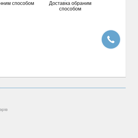
учним способом
Доставка обраним
способом
арів