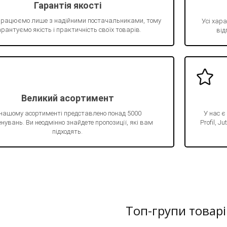
Гарантія якості
працюємо лише з надійними постачальниками, тому
Усі хара
рантуємо якість і практичність своїх товарів.
від
Великий асортимент
 нашому асортименті представлено понад 5000
У нас є
нувань. Ви неодмінно знайдете пропозиції, які вам
Profil, 
підходять.
Топ-групи товарі