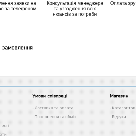
ення заявки на
Консультація менеджера
Оплата зр
бо за телефоном
та узгодження всіх
нюансів за потреби
я замовлення
Умови співпраці
Магазин
Доставка та оплата
Каталог тов
Повернення та обмін
Відгуки
ності
ерти