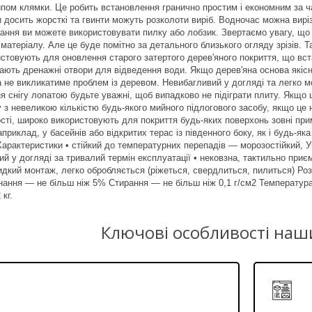
пом клямки. Це робить встановлення гранично простим і економним за 
и досить жорсткі та гвинти можуть розколоти виріб. Водночас можна вирі
вання ви можете використовувати пилку або лобзик. Звертаємо увагу, що 
 матеріалу. Але це буде помітно за детального близького огляду зрізів.
истовують для оновлення старого затертого дерев'яного покриття, що в
мають дренажні отвори для відведення води. Якщо дерев'яна основа якісн
а не викликатиме проблем із деревом. Невибагливий у догляді та легко
я снігу лопатою будьте уважні, щоб випадково не підіграти плиту. Якщо
з невеликою кількістю будь-якого мийного підлогового засобу, якщо це н
ості, широко використовують для покриття будь-яких поверхонь зовні пр
приклад, у басейнів або відкритих терас із південного боку, як і будь-я
Характеристики • стійкий до температурних перепадів — морозостійкий, УФ
ий у догляді за тривалий термін експлуатації • нековзна, тактильно при
дкий монтаж, легко обробляється (ріжеться, свердлиться, пилиться) Розмі
нання — не більш ніж 5% Стирання — не більш ніж 0,1 г/см2 Температура 
кг.
Ключові особливості наш