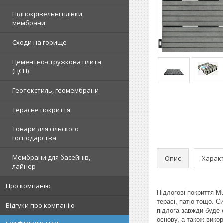
Підпокрівельні плівки,
мембрани
Сходи на горище
Цементно-стружкова плита
(ЦСП)
Геотекстиль, геомембрани
Терасне покриття
Товари для сільского
господарства
Мембрани для басейнів,
Опис
Харак
лайнер
Про компанію
Підлогові покриття M
терасі, патіо тощо. 
Відгуки про компанію
підлога завжди буде 
основу, а також викор