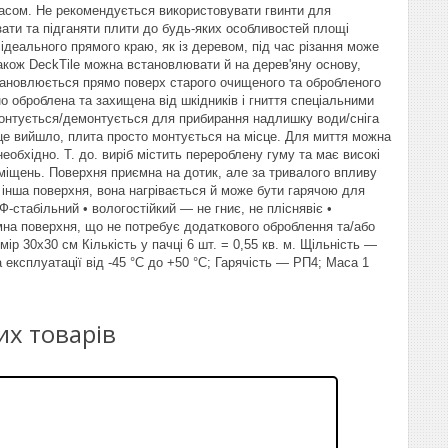
часом. Не рекомендується використовувати гвинти для
зати та підганяти плити до будь-яких особливостей площі
ідеального прямого краю, як із деревом, під час різання може
 Також DeckTile можна встановлювати й на дерев'яну основу,
становлюється прямо поверх старого очищеного та обробленого
о оброблена та захищена від шкідників і гниття спеціальними
 монтується/демонтується для прибирання надлишку води/сніга
 це вийшло, плита просто монтується на місце. Для миття можна
еобхідно. Т. до. виріб містить перероблену гуму та має високі
иміщень. Поверхня приємна на дотик, але за тривалого впливу
ка інша поверхня, вона нагрівається й може бути гарячою для
-стабільний • вологостійкий — не гниє, не пліснявіє •
ємна поверхня, що не потребує додаткового оброблення та/або
р 30х30 см Кількість у пачці 6 шт. = 0,55 кв. м. Щільність —
експлуатації від -45 °C до +50 °C; Гарячість — РП4; Маса 1
их товарів