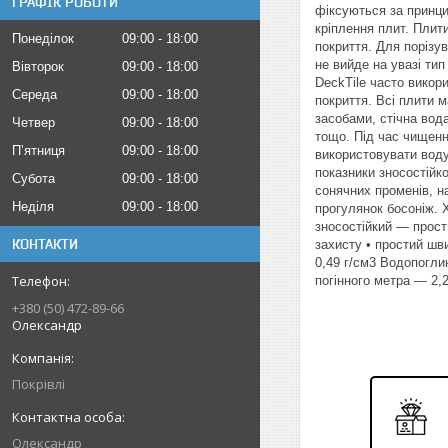
ГРАФІК РОБОТИ
фіксуються за принци
кріплення плит. Плит
Понеділок
09:00
18:00
покриття. Для порізу
не вийде на увазі тип
Вівторок
09:00
18:00
DeckTile часто викор
Середа
09:00
18:00
покриття. Всі плити 
засобами, стічна вод
Четвер
09:00
18:00
тощо. Під час чищенн
Пʼятниця
09:00
18:00
використовувати воду 
показники зносостійк
Субота
09:00
18:00
сонячних променів, на
Неділя
09:00
18:00
прогулянок босоніж. 
зносостійкий — прост
КОНТАКТИ
захисту • простий шви
0,49 г/см3 Водопогли
погінного метра — 2,2 
+380 (50) 472-89-66
Олександр
Покрівлі
Олександр