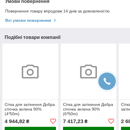
Умови повернення
Повернення товару впродовж 14 днів за домовленістю
Всі умови повернення
Подібні товари компанії
Cітка для затінення Добра
Cітка для затінення Добра
Сітк
сіточка зелена 90%
сіточка зелена 90%
заті
(4*50m)
(6*50m)
4 944,82
7 417,23
2 6
₴
₴