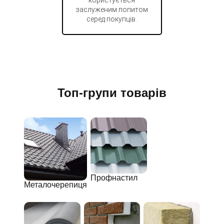
користується
заслуженим попитом
серед покупців.
Топ-групи товарів
Профнастил
Металочерепиця