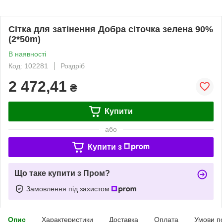
Cітка для затінення Добра сіточка зелена 90%
(2*50m)
В наявності
Код: 102281
Роздріб
2 472,41
₴
Купити
або
Купити з
Що таке купити з Пром?
Замовлення під захистом
Опис
Характеристики
Доставка
Оплата
Умови п