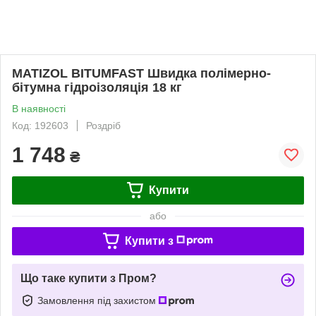
MATIZOL BITUMFAST Швидка полімерно-
бітумна гідроізоляція 18 кг
В наявності
Код: 192603
Роздріб
1 748
₴
Купити
або
Купити з
Що таке купити з Пром?
Замовлення під захистом