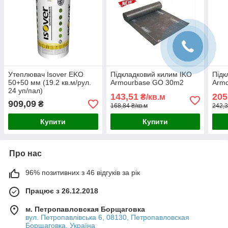
Утеплювач Isover EKO
Підкладковий килим IKO
Підк
50+50 мм (19.2 кв.м/рул.
Armourbase GO 30m2
Armo
24 уп/пал)
143,51
205
₴/кв.м
909,09
₴
168,84 ₴/кв.м
242,3
Купити
Купити
Про нас
96% позитивних з 46 відгуків за рік
Працює з 26.12.2018
м. Петропавловская Борщаговка
вул. Петропавлівська 6, 08130, Петропавловская
Борщаговка, Україна