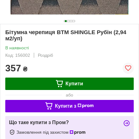
Бітумна черепиця BTM SHINGLE Рубін (2,94
м2/уп)
В наявності
Код: 156002
Роздріб
357
₴
Купити
або
Купити з
Що таке купити з Пром?
Замовлення під захистом