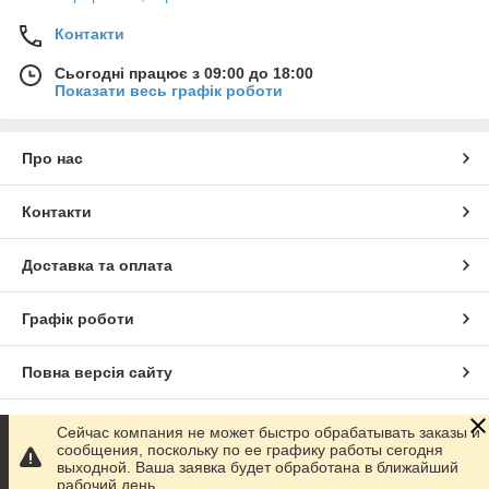
Контакти
Сьогодні працює з 09:00 до 18:00
Показати весь графік роботи
Про нас
Контакти
Доставка та оплата
Графік роботи
Повна версія сайту
Сайт створено на маркетплейсі
Prom.ua
Сейчас компания не может быстро обрабатывать заказы и
сообщения, поскольку по ее графику работы сегодня
выходной. Ваша заявка будет обработана в ближайший
Політика конфіденційності
рабочий день.