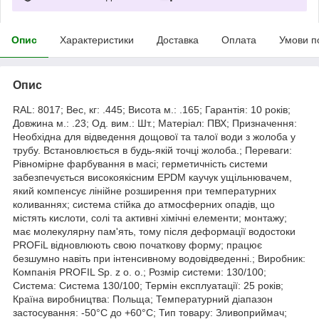
Опис
Характеристики
Доставка
Оплата
Умови п
Опис
RAL: 8017; Вес, кг: .445; Висота м.: .165; Гарантія: 10 років;
Довжина м.: .23; Од. вим.: Шт.; Матеріал: ПВХ; Призначення:
Необхідна для відведення дощової та талої води з жолоба у
трубу. Встановлюється в будь-якій точці жолоба.; Переваги:
Рівномірне фарбування в масі; герметичність системи
забезпечується високоякісним EPDM каучук ущільнювачем,
який компенсує лінійне розширення при температурних
коливаннях; система стійка до атмосферних опадів, що
містять кислоти, солі та активні хімічні елементи; монтажу;
має молекулярну пам'ять, тому після деформації водостоки
PROFiL відновлюють свою початкову форму; працює
безшумно навіть при інтенсивному водовідведенні.; Виробник:
Компанія PROFIL Sp. z o. o.; Розмір системи: 130/100;
Система: Система 130/100; Термін експлуатації: 25 років;
Країна виробництва: Польща; Температурний діапазон
застосування: -50°С до +60°С; Тип товару: Зливоприймач;