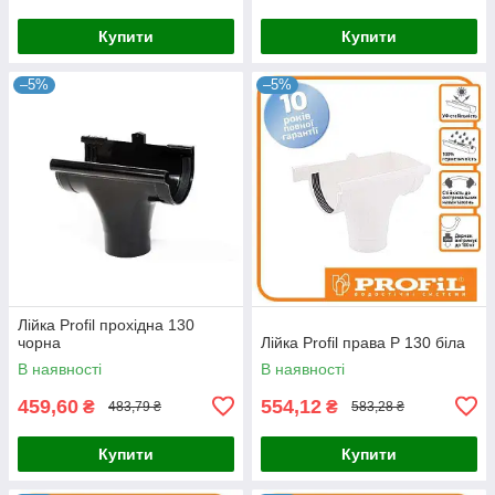
Купити
Купити
–5%
–5%
Лійка Profil прохідна 130
чорна
Лійка Profil права Р 130 біла
В наявності
В наявності
459,60
554,12
₴
₴
483,79 ₴
583,28 ₴
Купити
Купити