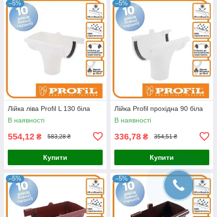
–5%
–5%
Лійка ліва Profil L 130 біла
Лійка Profil прохідна 90 біла
В наявності
В наявності
554,12
336,78
₴
₴
583,28 ₴
354,51 ₴
Купити
Купити
–5%
–5%