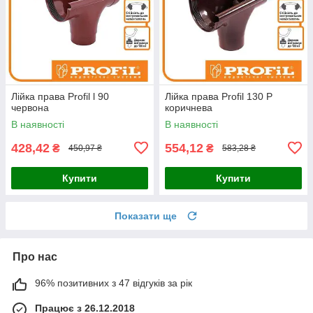
Лійка права Profil l 90
Лійка права Profil 130 Р
червона
коричнева
В наявності
В наявності
428,42
554,12
₴
₴
450,97 ₴
583,28 ₴
Купити
Купити
Показати ще
Про нас
96% позитивних з 47 відгуків за рік
Працює з 26.12.2018