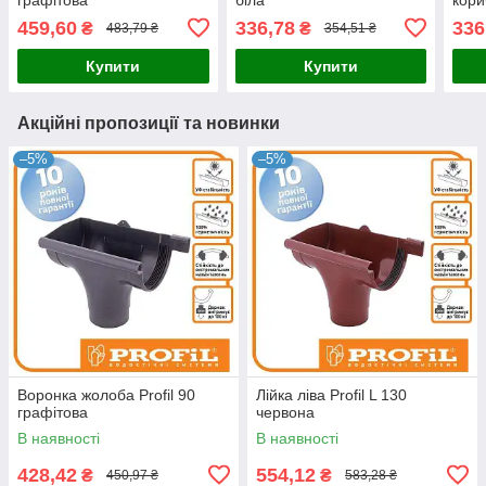
459,60
336,78
336
₴
₴
483,79 ₴
354,51 ₴
Купити
Купити
Акційні пропозиції та новинки
–5%
–5%
Воронка жолоба Profil 90
Лійка ліва Profil L 130
графітова
червона
В наявності
В наявності
428,42
554,12
₴
₴
450,97 ₴
583,28 ₴