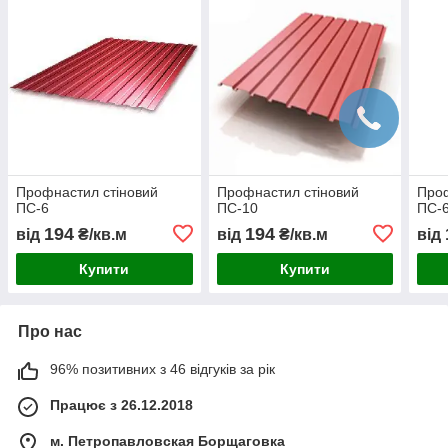
Профнастил стіновий
Профнастил стіновий
Проф
ПС-6
ПС-10
ПС-6
194
194
від
₴/кв.м
від
₴/кв.м
від
Купити
Купити
Про нас
96% позитивних з 46 відгуків за рік
Працює з 26.12.2018
м. Петропавловская Борщаговка