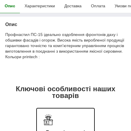
Опис
Характеристики
Доставка
Оплата
Умови п
Опис
Профнастил ПС-15 ідеально оздоблення фронтонів даху і
обшивки фасадів і огорож. Висока якість виробленої продукції
гарантовано точністю та комп'ютерним управлінням процесів
виготовлення в поєднанні з використанням якісної сировини.
Кольори printech :
Ключові особливості наших
товарів