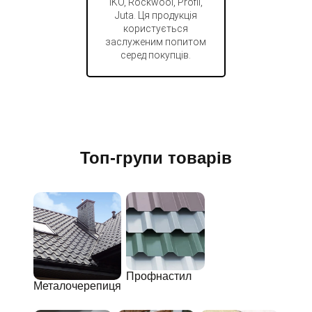
IKO, Rockwool, Profil,
Juta. Ця продукція
користується
заслуженим попитом
серед покупців.
Топ-групи товарів
Профнастил
Металочерепиця