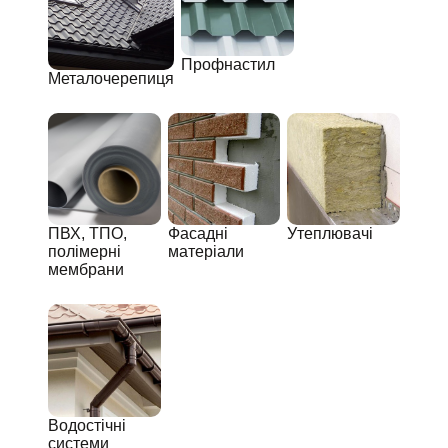
Профнастил
Металочерепиця
ПВХ, ТПО,
Фасадні
Утеплювачі
полімерні
матеріали
мембрани
Водостічні
системи