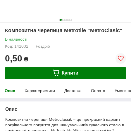
Композитна черепиця Metrotile "MetroClasic"
В наявності
Код: 141002
Роздріб
0,50
₴
Купити
Опис
Характеристики
Доставка
Оплата
Умови п
Опис
Композитна черепиця Metroclassik – це прекрасний варіант
покрівельного покриття для шанувальників сучасного стилю в
архітектурі ,наприклад, Hi-Tech. Найбільш грандіозні ідеї