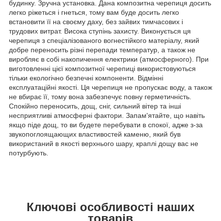
будинку. Зручна установка. Дана композитна черепиця досить
легко ріжеться і гнеться, тому вам буде досить легко
встановити її на своєму даху, без зайвих тимчасових і
трудових витрат. Висока ступінь захисту. Виконується ця
черепиця з спеціалізованого вогнестійкого матеріалу, який
добре переносить різні перепади температур, а також не
виробляє в собі накопичення електрики (атмосферного). При
виготовленні цієї композитної черепиці використовуються
тільки екологічно безпечні компоненти. Відмінні
експлуатаційні якості. Ця черепиця не пропускає воду, а також
не вбирає її, тому вона забезпечує повну герметичність.
Спокійно переносить, дощ, сніг, сильний вітер та інші
несприятливі атмосферні фактори. Запам'ятайте, що навіть
якщо піде дощ, то ви будете перебувати в спокої, адже з-за
звукопоглоящающих властивостей каменю, який був
використаний в якості верхнього шару, краплі дощу вас не
потурбують.
Ключові особливості наших
товарів