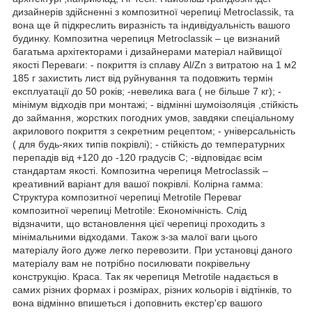
дизайнерів здійсненні з композитної черепиці Metroclassik, та
вона ще й підкреслить виразність та індивідуальність вашого
будинку. Композитна черепиця Metroclassik – це визнаний
багатьма архітекторами і дизайнерами матеріал найвищої
якості Переваги: - покриття із сплаву Al/Zn з витратою на 1 м2
185 г захистить лист від руйнування та подовжить термін
експлуатації до 50 років; -невелика вага ( не більше 7 кг); -
мінімум відходів при монтажі; - відмінні шумоізоляція ,стійкість
до займання, жорстких погодних умов, завдяки спеціальному
акрилового покриття з секретним рецептом; - універсальність
( для будь-яких типів покрівлі); - стійкість до температурних
перепадів від +120 до -120 градусів С; -відповідає всім
стандартам якості. Композитна черепиця Metroclassik –
креативний варіант для вашої покрівлі. Колірна гамма:
Структура композитної черепиці Metrotile Переваг
композитної черепиці Metrotile: Економічність. Слід
відзначити, що встановлення цієї черепиці проходить з
мінімальними відходами. Також з-за малої ваги цього
матеріалу його дуже легко перевозити. При установці даного
матеріалу вам не потрібно посилювати покрівельну
конструкцію. Краса. Так як черепиця Metrotile надається в
самих різних формах і розмірах, різних кольорів і відтінків, то
вона відмінно впишеться і доповнить екстер'єр вашого