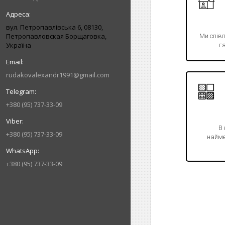
вул. Петропавлівська 6, 08130,
Петропавловская Борщаговка,
Ми спів
Україна
га
rudakovalexandr1991@gmail.com
+380 (95) 737-33-09
В
+380 (95) 737-33-09
найме
+380 (95) 737-33-09