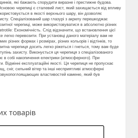
динків, які бажають спорудити виразне і престижне будова.
Основою черепиці є сталевий лист, який захищається від впливу
користовується в якості верхнього шару, він дозволяє
хисту. Спеціалізований шар глазурі з акрилу перешкоджає
позитної черепиці, може використовуватися в абсолютно різних
trotile: Економічність. Слід відзначити, що встановлення цієї
же легко перевозити. При установці даного матеріалу вам не
х різних формах і розмірах, різних кольорів і відтінків, то
зитна черепиця досить легко ріжеться і гнеться, тому вам буде
тупінь захисту. Виконується ця черепиця з спеціалізованого
яє в собі накопичення електрики (атмосферного). При
и. Відмінні експлуатаційні якості. Ця черепиця не пропускає
щ, сніг, сильний вітер та інші несприятливі атмосферні
за звукопоглоящающих властивостей каменю, який був
их товарів