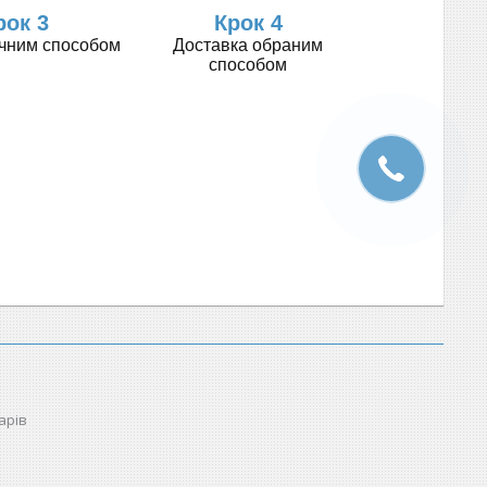
рок 3
Крок 4
учним способом
Доставка обраним
способом
арів