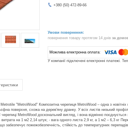
+380 (50) 472-89-66
повернення товару протягом 14 днів
за домо
У компанії підключені електронні платежі. Те
теристики
etrotile "MetroWood" Композитна черепиця MetroWood – одна з новітніх мо
ьєфна поверхня, схожа на дерев'яну дранку. У всіх листів низький профіл
ої черепиці MetroWood доскональний вигляд, і вона відмінно поєднуєтьс
 витрата на 1 м2 2,14 штук; - вага одного листа 2,9 кг, а 1 м2 – 6,3 кг Пе
, що забезпечує пожежобезпечність, стійкість до температурних перепадів