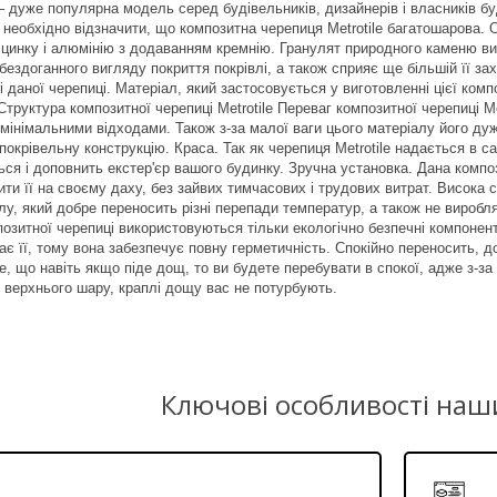
 дуже популярна модель серед будівельників, дизайнерів і власників бу
 необхідно відзначити, що композитна черепиця Metrotile багатошарова. 
 цинку і алюмінію з додаванням кремнію. Гранулят природного каменю ви
бездоганного вигляду покриття покрівлі, а також сприяє ще більшій її за
 даної черепиці. Матеріал, який застосовується у виготовленні цієї ком
труктура композитної черепиці Metrotile Переваг композитної черепиці Me
 мінімальними відходами. Також з-за малої ваги цього матеріалу його ду
окрівельну конструкцію. Краса. Так як черепиця Metrotile надається в сами
ься і доповнить екстер'єр вашого будинку. Зручна установка. Дана компо
ти її на своєму даху, без зайвих тимчасових і трудових витрат. Висока с
алу, який добре переносить різні перепади температур, а також не виробл
позитної черепиці використовуються тільки екологічно безпечні компонент
ає її, тому вона забезпечує повну герметичність. Спокійно переносить, до
е, що навіть якщо піде дощ, то ви будете перебувати в спокої, адже з-
і верхнього шару, краплі дощу вас не потурбують.
Ключові особливості наш