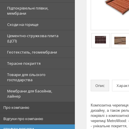
Підпокрівельні плівки,
мембрани
Сходи на горище
Цементно-стружкова плита
(ЦСП)
Геотекстиль, геомембрани
Терасне покриття
Товари для сільского
господарства
Опис
Харак
Мембрани для басейнів,
лайнер
Композитна черепиця M
Про компанію
дизайну, а також рел
покрівлі з композитн
Відгуки про компанію
черепиці MetroWood: -
- унікальне покриття