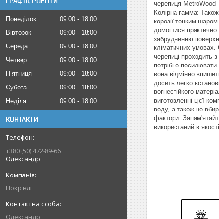
ГРАФІК РОБОТИ
черепиця MetroWood –
Колірна гамма: Також
Понеділок
09:00
18:00
корозії тонким шаром
домогтися практично 
Вівторок
09:00
18:00
забрудненню поверхні
Середа
09:00
18:00
кліматичних умовах. С
черепиці проходить з
Четвер
09:00
18:00
потрібно посилювати п
Пʼятниця
09:00
18:00
вона відмінно впишет
досить легко встанови
Субота
09:00
18:00
вогнестійкого матері
виготовленні цієї ком
Неділя
09:00
18:00
воду, а також не вбир
фактори. Запам'ятайт
КОНТАКТИ
використаний в якост
+380 (50) 472-89-66
Олександр
Покрівлі
Олександр