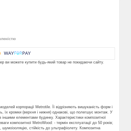
вленістю
пер ви можете купити будь-який товар не покидаючи сайту.
делей корпорації Metrotile. Її відрізняють вишуканість форм і
ь, їх кромки (верхня і нижня) однакові, що полегшує монтаж. У
я з іншими елементами будинку. Характеристики композитної
реваги композитної MetroWood: - термін експлуатації до 50 років;
, шумоізоляцію, стійкість до ультрафіолету. Композитна