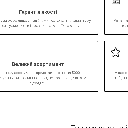
Гарантія якості
працюємо лише з надійними постачальниками, тому
Усі хара
рантуємо якість і практичність своїх товарів.
від
Великий асортимент
 нашому асортименті представлено понад 5000
У нас є
нувань. Ви неодмінно знайдете пропозиції, які вам
Profil, 
підходять.
Топ-групи товарі