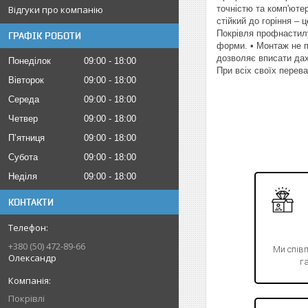
Відгуки про компанію
точністю та комп'юте
стійкий до горіння – 
Покрівля профнастилу
ГРАФІК РОБОТИ
форми. • Монтаж не п
дозволяє вписати дах
Понеділок
09:00
18:00
При всіх своїх перев
Вівторок
09:00
18:00
Середа
09:00
18:00
Четвер
09:00
18:00
Пʼятниця
09:00
18:00
Субота
09:00
18:00
Неділя
09:00
18:00
КОНТАКТИ
+380 (50) 472-89-66
Ми спів
Олександр
га
Покрівлі