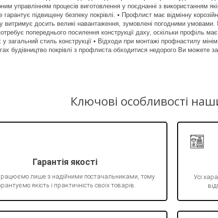
рним управлінням процесів виготовлення у поєднанні з використанням як
це гарантує підвищену безпеку покрівлі. • Профлист має відмінну корозій
 витримує досить великі навантаження, зумовлені погодними умовами. П
отребує попереднього посилення конструкції даху, оскільки профіль має 
 у загальний стиль конструкції • Відходи при монтажі профнастилу мінім
агах будівництво покрівлі з профлиста обходитися недорого Ви можете за
Ключові особливості наш
Гарантія якості
працюємо лише з надійними постачальниками, тому
Усі хара
рантуємо якість і практичність своїх товарів.
від