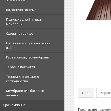
Водостічні системи
Підпокрівельні плівки,
мембрани
Сходи на горище
Цементно-стружкова плита
(ЦСП)
Геотекстиль, геомембрани
Терасне покриття
Товари для сільского
господарства
Мембрани для басейнів,
Опис
Харак
лайнер
Про компанію
Профнастил покрівель