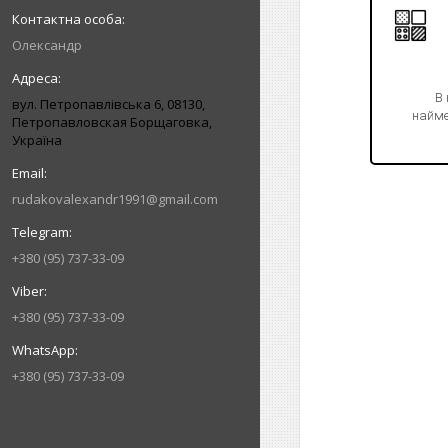
Олександр
В
вул. Петропавлівська 6, 08130,
найме
Петропавловская Борщаговка,
Україна
rudakovalexandr1991@gmail.com
+380 (95) 737-33-09
+380 (95) 737-33-09
+380 (95) 737-33-09