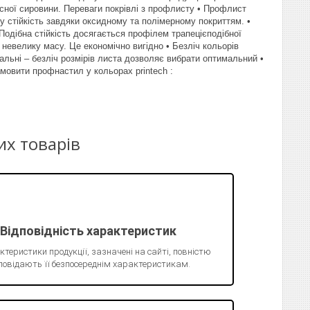
існої сировини. Переваги покрівлі з профлисту • Профлист
ну стійкість завдяки оксидному та полімерному покриттям. •
одібна стійкість досягається профілем трапецієподібної
невелику масу. Це економічно вигідно • Безліч кольорів
альні – безліч розмірів листа дозволяє вибрати оптимальний •
мовити профнастил у кольорах printech :
их товарів
Відповідність характеристик
ктеристики продукції, зазначені на сайті, повністю
повідають її безпосереднім характеристикам.