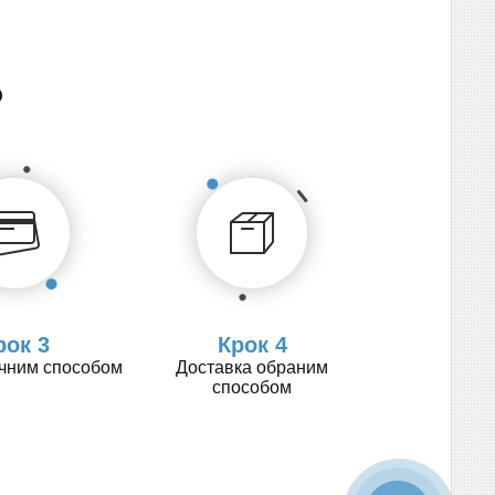
о
рок 3
Крок 4
учним способом
Доставка обраним
способом