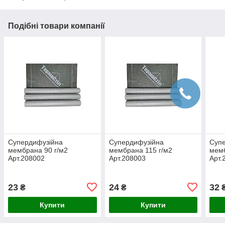
Подібні товари компанії
Супердифузійна
Супердифузійна
Суп
мембрана 90 г/м2
мембрана 115 г/м2
мемб
Арт.208002
Арт.208003
Арт.
23
24
32
₴
₴
Купити
Купити