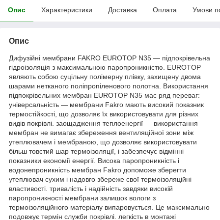
Опис
Характеристики
Доставка
Оплата
Умови п
Опис
Дифузійні мембрани FAKRO EUROTOP N35 — підпокрівельна
гідроізоляція з максимальною паропроникністю. EUROTOP
являють собою суцільну полімерну плівку, захищену двома
шарами нетканого поліпропіленового полотна. Використання
підпокрівельних мембран EUROTOP N35 має ряд переваг:
універсальність — мембрани Fakro мають високий показник
термостійкості, що дозволяє їх використовувати для різних
видів покрівлі. заощадження теплоенергії — використання
мембран не вимагає збереження вентиляційної зони між
утеплювачем і мембраною, що дозволяє використовувати
більш товстий шар термоізоляції, і забезпечує відмінні
показники економії енергії. Висока паропроникність і
водонепроникність мембран Fakro допоможе зберегти
утеплювач сухим і надовго збереже свої термоізоляційні
властивості. тривалість і надійність завдяки високій
паропроникності мембрани залишок вологи з
термоізоляційного матеріалу випаровується. Це максимально
подовжує термін служби покрівлі. легкість в монтажі