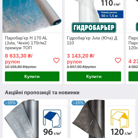
Паробар'єр H 170 AL
Гідробар'єр Juta (Юта) Д
Паро
(Juta, Чехія) 170г/м2
110
Пар
преміум ТОП
120г
8 633,30
3 143,20
₴/
₴/
4 2
рулон
рулон
10 156,80 ₴/рулон
3 697,90 ₴/рулон
4 982
Купити
Купити
Акційні пропозиції та новинки
–15%
–15%