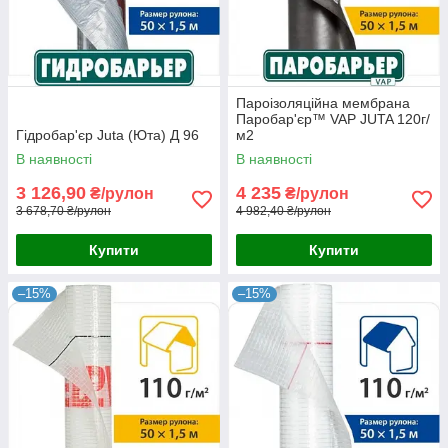
Пароізоляційна мембрана
Паробар'єр™ VAP JUTA 120г/
Гідробар'єр Juta (Юта) Д 96
м2
В наявності
В наявності
3 126,90
4 235
₴/рулон
₴/рулон
3 678,70 ₴/рулон
4 982,40 ₴/рулон
Купити
Купити
–15%
–15%