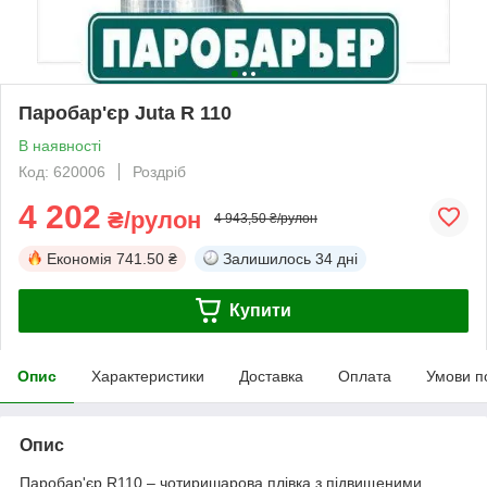
Паробар'єр Juta R 110
В наявності
Код: 620006
Роздріб
4 202
₴/рулон
4 943,50 ₴/рулон
Економія
741.50 ₴
Залишилось
34 дні
Купити
Опис
Характеристики
Доставка
Оплата
Умови п
Опис
Паробар'єр R110 – чотиришарова плівка з підвищеними