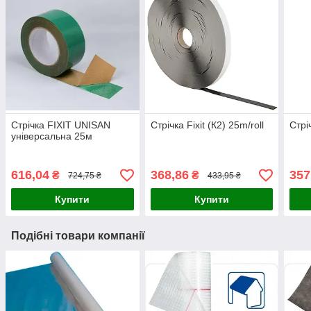
Стрічка FIXIT UNISAN
Стрічка Fixit (К2) 25m/roll
Стрі
універсальна 25м
616,04
368,86
357
₴
₴
724,75 ₴
433,95 ₴
Купити
Купити
Подібні товари компанії